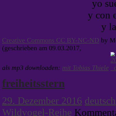
yo su
y con 
y la
Creative Commons CC BY-NC-ND
by Me
(geschrieben am 09.03.2017,
als mp3 downloaden:
mit Tobias Thiele
freiheitsstern
29. Dezember 2016
deutsch
Wildvogel-Reihe
Kommentar