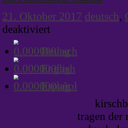
21. Oktober 2017
deutsch
,
für
deaktiviert
kirschblüten-
haiku
Deutsch
English
Español
kirsch
tragen der