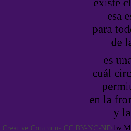
existe c
esa e
para tod
de l
es un
cuál cir
permit
en la fro
y la
Creative Commons CC BY-NC-ND
by Me