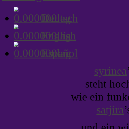
Deutsch
English
Español
syrinea
steht hoc
wie ein funke
satjira
’
und ein wi