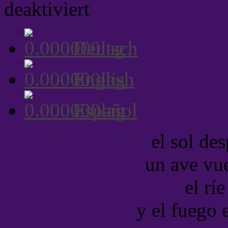
für
deaktiviert
locura
Deutsch
English
Español
el sol des
un ave vue
el rí
y el fuego 