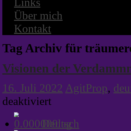
Links
Über mich
Kontakt
Tag Archiv für träumer
Visionen der Verdammn
16. Juli 2022
AgitProp
,
deu
für
deaktiviert
Visionen
der
Verdammnis
Deutsch