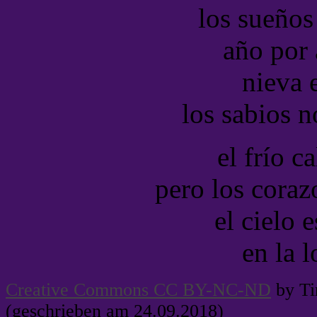
los sueños 
año por 
nieva 
los sabios 
el frío ca
pero los coraz
el cielo e
en la l
Creative Commons CC BY-NC-ND
by Ti
(geschrieben am 24.09.2018)