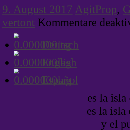
9. August 2017
AgitProp
,
G
vertont
Kommentare deaktiv
Deutsch
English
Español
es la isla
es la isla
y el p