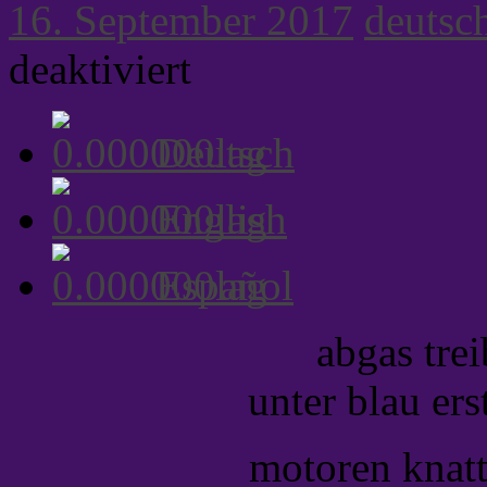
16. September 2017
deutsc
für
deaktiviert
ein
kubanisches
bild
Deutsch
English
Español
abgas tre
unter blau er
motoren knatt