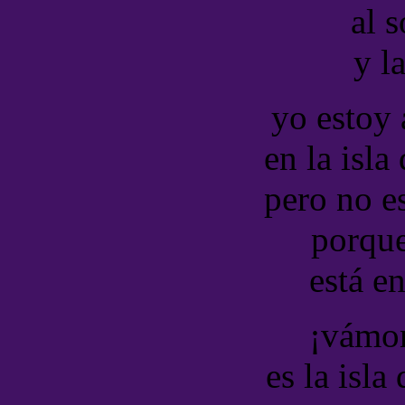
al 
y la
yo estoy a
en la isla
pero no e
porque
está en
¡vámon
es la isla