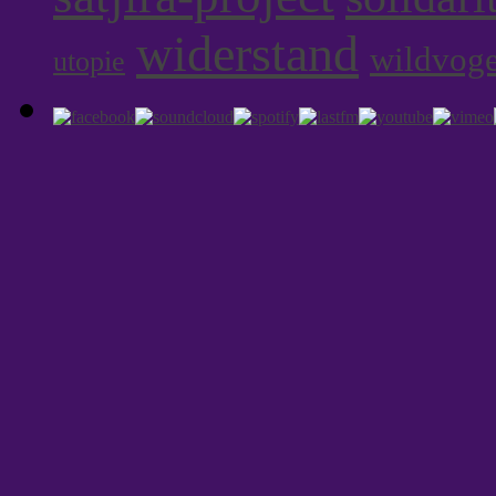
widerstand
wildvoge
utopie