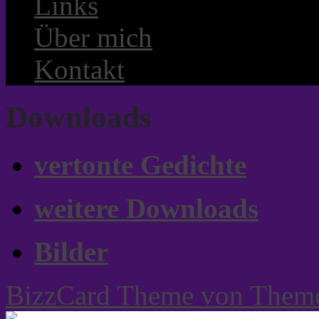
Links
Über mich
Kontakt
Downloads
vertonte Gedichte
weitere Downloads
Bilder
BizzCard Theme von Them