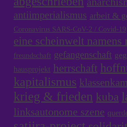
abgeschrieben
anarchis
antiimperialismus
arbeit & 
Coronavirus SARS-CoV-2 / Covid-19
eine scheinwelt namens r
gefangenschaft
geg
freundschaft
hoff
herrschaft
hausprojekt
kapitalismus
klassenka
krieg & frieden
l
kuba
linksautonome szene
querd
satjira-project
solidari