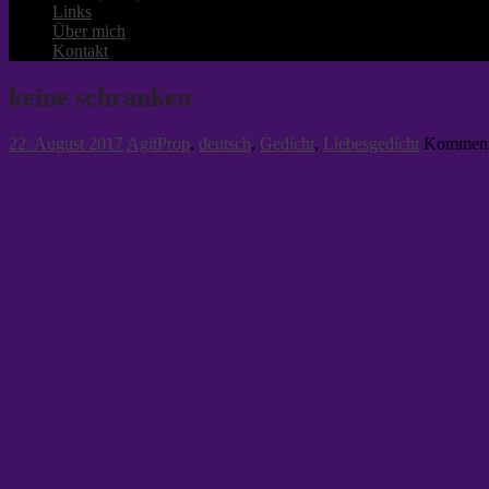
Links
Über mich
Kontakt
keine schranken
22. August 2017
AgitProp
,
deutsch
,
Gedicht
,
Liebesgedicht
Kommenta