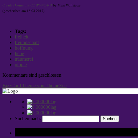
Creative Commons CC BY-NC-ND
by Meas Wolfstatze
(geschrieben am 13.03.2017)
Tags:
freiheit
freundschaft
hoffnung
liebe
träumerei
utopie
Kommentare sind geschlossen.
BizzCard Theme von ThemeZee
Suchen nach:
Tags