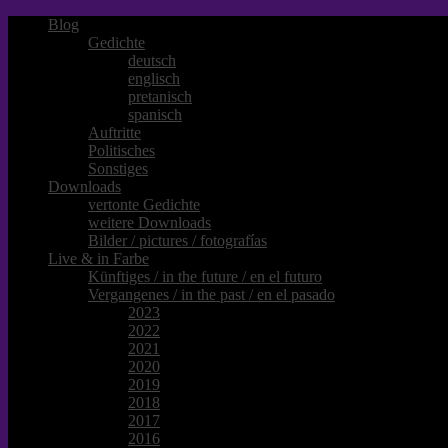
Blog
Gedichte
deutsch
englisch
pretanisch
spanisch
Auftritte
Politisches
Sonstiges
Downloads
vertonte Gedichte
weitere Downloads
Bilder / pictures / fotografías
Live & in Farbe
Künftiges / in the future / en el futuro
Vergangenes / in the past / en el pasado
2023
2022
2021
2020
2019
2018
2017
2016