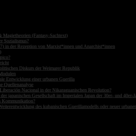
 Magietheorien (Fantasy-Sachtext)
r Sozialismus?
7) in der Rezeption von Marxist*innen und Anarchist*innen
)
opico?
richt
olitischen Diskurs der Weimarer Republik
r Modulen
ale Entwicklung einer urbanen Guerilla
ne Quellenanalyse
de Liberación Nacional in der Nikaraguanischen Revolution?
 der japanischen Gesellschaft im Imperialen Japan der 30er- und 40er-J
hen Kommunikation?
Weiterentwicklung des kubanischen Guerillamodells oder neuer urbane