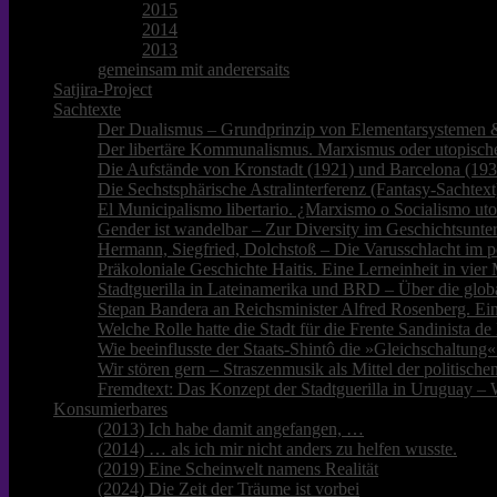
2015
2014
2013
gemeinsam mit anderersaits
Satjira-Project
Sachtexte
Der Dualismus – Grundprinzip von Elementarsystemen &
Der libertäre Kommunalismus. Marxismus oder utopische
Die Aufstände von Kronstadt (1921) und Barcelona (193
Die Sechstsphärische Astralinterferenz (Fantasy-Sachtext
El Municipalismo libertario. ¿Marxismo o Socialismo ut
Gender ist wandelbar – Zur Diversity im Geschichtsunter
Hermann, Siegfried, Dolchstoß – Die Varusschlacht im p
Präkoloniale Geschichte Haitis. Eine Lerneinheit in vie
Stadtguerilla in Lateinamerika und BRD – Über die glob
Stepan Bandera an Reichsminister Alfred Rosenberg. Ei
Welche Rolle hatte die Stadt für die Frente Sandinista 
Wie beeinflusste der Staats-Shintô die »Gleichschaltung«
Wir stören gern – Straszenmusik als Mittel der politisc
Fremdtext: Das Konzept der Stadtguerilla in Uruguay – 
Konsumierbares
(2013) Ich habe damit angefangen, …
(2014) … als ich mir nicht anders zu helfen wusste.
(2019) Eine Scheinwelt namens Realität
(2024) Die Zeit der Träume ist vorbei