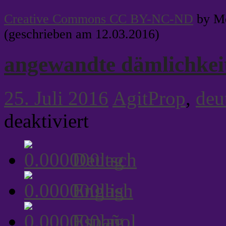
Creative Commons CC BY-NC-ND
by Me
(geschrieben am 12.03.2016)
angewandte dämlichkeit
25. Juli 2016
AgitProp
,
deu
für
deaktiviert
angewandte
dämlichkeitskritik
Deutsch
English
Español