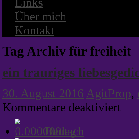
Links
Über mich
Kontakt
Tag Archiv für freiheit
ein trauriges liebesgedi
30. August 2016
AgitProp
,
für
Kommentare deaktiviert
ein
trauriges
liebesged
Deutsch