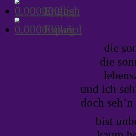
English
Español
die so
die son
lebensz
und ich seh
doch seh’n 
bist unb
kaum ho