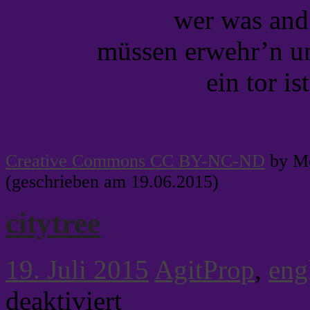
wer was and’
müssen erwehr’n un
ein tor is
Creative Commons CC BY-NC-ND
by Me
(geschrieben am 19.06.2015)
citytree
19. Juli 2015
AgitProp
,
eng
für
deaktiviert
citytree