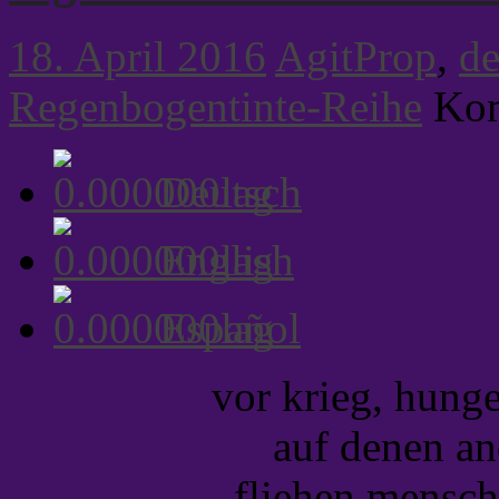
18. April 2016
AgitProp
,
de
Regenbogentinte-Reihe
Kom
Deutsch
English
Español
vor krieg, hung
auf denen an
fliehen mensch