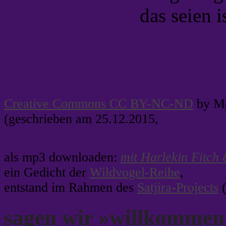
das seien i
Creative Commons CC BY-NC-ND
by Me
(geschrieben am 25.12.2015,
als mp3 downloaden:
mit Harlekin Fitch
ein Gedicht der
Wildvogel-Reihe
,
entstand im Rahmen des
Satjira-Projects
(
sagen wir »willkommen