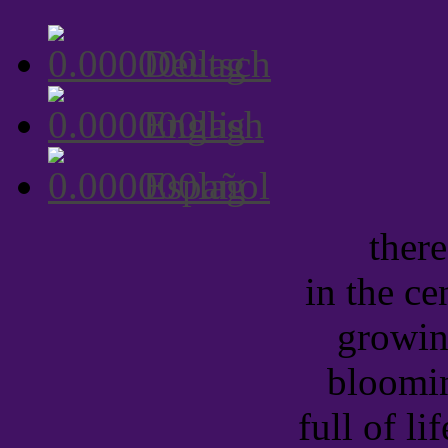
Deutsch
English
Español
there
in the cen
growing
bloomin
full of li