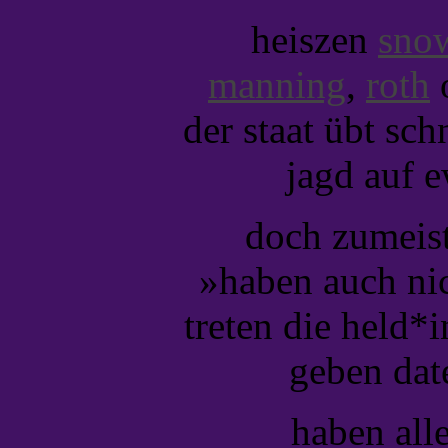
heiszen
sno
manning
,
roth
o
der staat übt sch
jagd auf e
doch zumeist
»haben auch nic
treten die held*i
geben dat
haben all