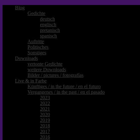
Blog
Gedichte
deutsch
englisch
pretanisch
spanisch
Auftritte
Politisches
Sonstiges
Downloads
vertonte Gedichte
weitere Downloads
Bilder / pictures / fotografías
Live & in Farbe
Künftiges / in the future / en el futuro
Vergangenes / in the past / en el pasado
2023
2022
2021
2020
2019
2018
2017
2016