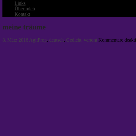
Links
Über mich
Kontakt
meine träume
8. März 2016
AgitProp
,
deutsch
,
Gedicht
,
vertont
Kommentare deakti