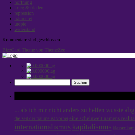
hoffnung
krieg & frieden
repression
träumerei
utopie
widerstand
Kommentare sind geschlossen.
BizzCard Theme von ThemeZee
Suchen
nach:
Tags
abg
... als ich mir nicht anders zu helfen wusste
eine scheinwelt namens realitä
die zeit der träume ist vorbei
internationalismus
kapitalismus
klassenkam