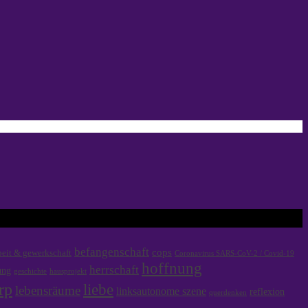
befangenschaft
cops
beit & gewerkschaft
Coronavirus SARS-CoV-2 / Covid-19
hoffnung
herrschaft
ung
hausprojekt
geschichte
rp
liebe
lebensräume
linksautonome szene
reflexion
querdenken