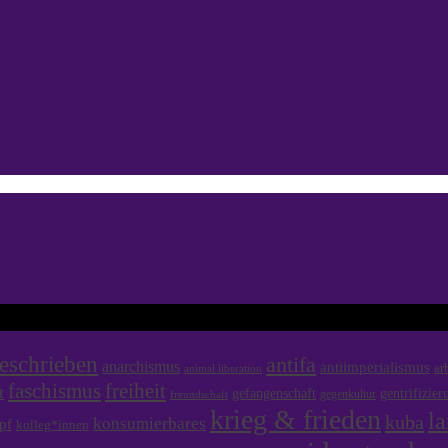
eschrieben
antifa
anarchismus
antiimperialismus
ar
animal liberation
faschismus
freiheit
t
gefangenschaft
gentrifizier
gegenkultur
freundschaft
krieg & frieden
la
kuba
konsumierbares
pf
kolleg*innen