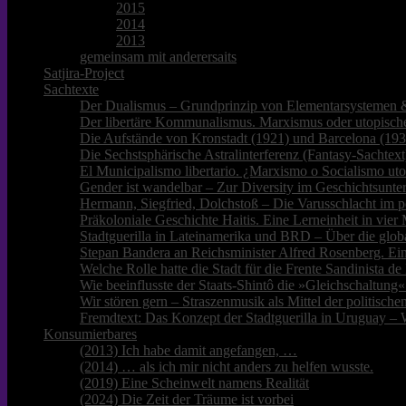
2015
2014
2013
gemeinsam mit anderersaits
Satjira-Project
Sachtexte
Der Dualismus – Grundprinzip von Elementarsystemen &
Der libertäre Kommunalismus. Marxismus oder utopische
Die Aufstände von Kronstadt (1921) und Barcelona (193
Die Sechstsphärische Astralinterferenz (Fantasy-Sachtext
El Municipalismo libertario. ¿Marxismo o Socialismo ut
Gender ist wandelbar – Zur Diversity im Geschichtsunter
Hermann, Siegfried, Dolchstoß – Die Varusschlacht im p
Präkoloniale Geschichte Haitis. Eine Lerneinheit in vie
Stadtguerilla in Lateinamerika und BRD – Über die glob
Stepan Bandera an Reichsminister Alfred Rosenberg. Ei
Welche Rolle hatte die Stadt für die Frente Sandinista 
Wie beeinflusste der Staats-Shintô die »Gleichschaltung«
Wir stören gern – Straszenmusik als Mittel der politisc
Fremdtext: Das Konzept der Stadtguerilla in Uruguay – 
Konsumierbares
(2013) Ich habe damit angefangen, …
(2014) … als ich mir nicht anders zu helfen wusste.
(2019) Eine Scheinwelt namens Realität
(2024) Die Zeit der Träume ist vorbei