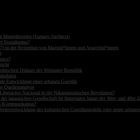
 Magietheorien (Fantasy-Sachtext)
r Sozialismus?
7) in der Rezeption von Marxist*innen und Anarchist*innen
)
opico?
richt
olitischen Diskurs der Weimarer Republik
r Modulen
ale Entwicklung einer urbanen Guerilla
ne Quellenanalyse
de Liberación Nacional in der Nikaraguanischen Revolution?
 der japanischen Gesellschaft im Imperialen Japan der 30er- und 40er-J
hen Kommunikation?
Weiterentwicklung des kubanischen Guerillamodells oder neuer urbane