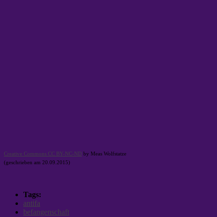
Creative Commons CC BY-NC-ND
by Meas Wolfstatze
(geschrieben am 20.09.2015)
Tags:
antifa
befangenschaft