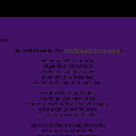
für
viert
meine
(zu »meine träume« vom
Wundabunten Straszenpunk
)
träume
soldaten marschieren in kriege,
folgen blind jedem befehl,
vergessen es zu hinterfragen,
geben dem hass freien lauf;
am ende gibt’s tote, doch keine siege.
wo die waffen dann krachen,
es ertönt gar grausiges konzert,
und wo menschen für die freiheit fochten,
erbringt der tod and’ren profit,
lässt den waffenschmied lachen.
aus des schlachtens unsäglichem leiden
erwachsen trauer und kälte.
verachtung für das leben anderer,