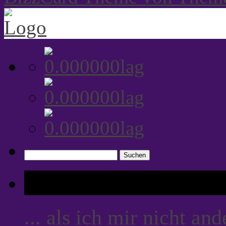
Suchen
nach:
Tags
... als ich mir nicht an