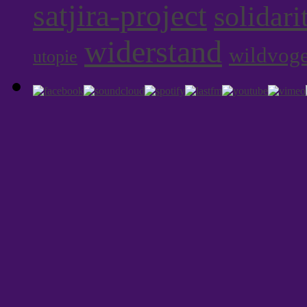
satjira-project
solidari
widerstand
wildvoge
utopie