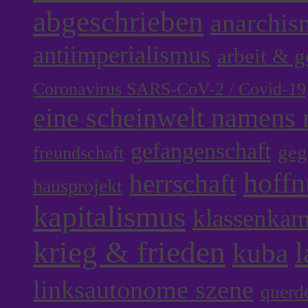
abgeschrieben
anarchis
antiimperialismus
arbeit & 
Coronavirus SARS-CoV-2 / Covid-19
eine scheinwelt namens r
gefangenschaft
geg
freundschaft
hoff
herrschaft
hausprojekt
kapitalismus
klassenka
krieg & frieden
l
kuba
linksautonome szene
querd