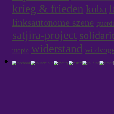
krieg & frieden
l
kuba
linksautonome szene
querd
satjira-project
solidari
widerstand
wildvoge
utopie