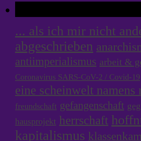
Tags
... als ich mir nicht an
abgeschrieben
anarchis
antiimperialismus
arbeit & 
Coronavirus SARS-CoV-2 / Covid-19
eine scheinwelt namens r
gefangenschaft
geg
freundschaft
hoff
herrschaft
hausprojekt
kapitalismus
klassenka