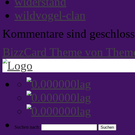
widerstand
wildvogel-clan
Kommentare sind geschloss
BizzCard Theme von Them
Suchen nach: