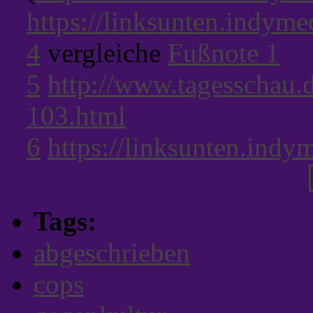
https://linksunten.indym
4
vergleiche
Fußnote 1
5
http://www.tagesschau.d
103.html
6
https://linksunten.ind
Tags:
abgeschrieben
cops