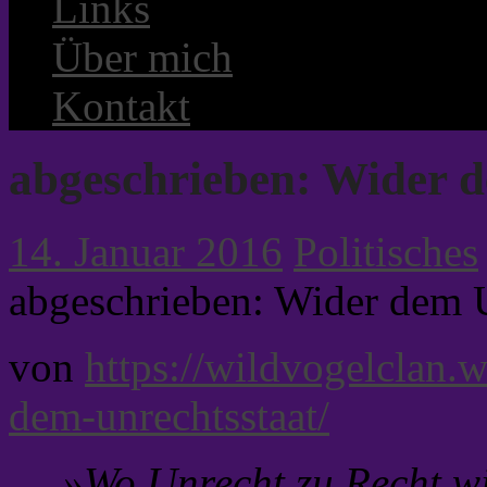
Links
Über mich
Kontakt
abgeschrieben: Wider d
14. Januar 2016
Politisches
abgeschrieben: Wider dem U
von
https://wildvogelclan.
dem-unrechtsstaat/
»Wo Unrecht zu Recht wi