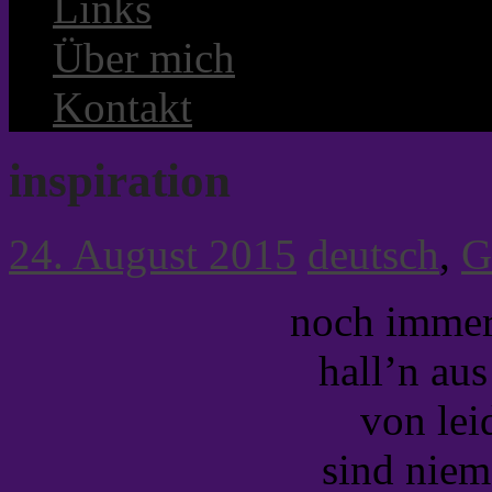
Links
Über mich
Kontakt
inspiration
24. August 2015
deutsch
,
G
noch immer 
hall’n aus
von lei
sind niem