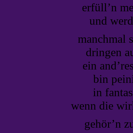
erfüll’n m
und werd
manchmal si
dringen a
ein and’re
bin pein
in fanta
wenn die wirk
gehör’n z