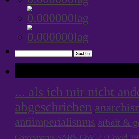
Suchen
nach:
Tags
... als ich mir nicht an
abgeschrieben
anarchis
antiimperialismus
arbeit & 
Coronavirus SARS-CoV-2 / Covid-19