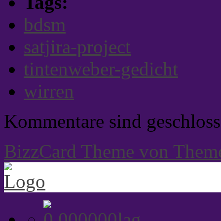
Tags:
bdsm
satjira-project
tintenweber-gedicht
wirren
Kommentare sind geschloss
BizzCard Theme von Them