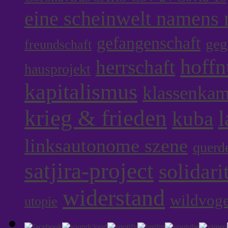
eine scheinwelt namens r
gefangenschaft
geg
freundschaft
hoff
herrschaft
hausprojekt
kapitalismus
klassenka
krieg & frieden
l
kuba
linksautonome szene
querd
satjira-project
solidari
widerstand
wildvoge
utopie