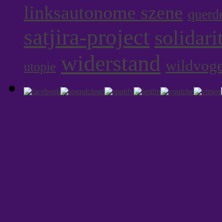
linksautonome szene
querd
satjira-project
solidari
widerstand
wildvoge
utopie