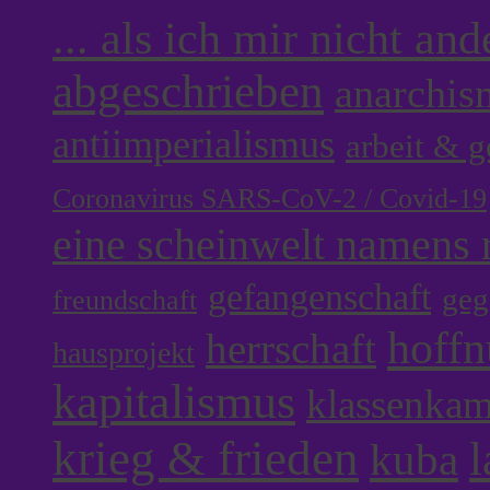
... als ich mir nicht an
abgeschrieben
anarchis
antiimperialismus
arbeit & 
Coronavirus SARS-CoV-2 / Covid-19
eine scheinwelt namens r
gefangenschaft
geg
freundschaft
hoff
herrschaft
hausprojekt
kapitalismus
klassenka
krieg & frieden
l
kuba