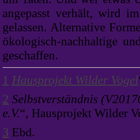
angepasst verhält, wird im
gelassen. Alternative For
ökologisch-nachhaltige un
geschaffen.
1
Hausprojekt Wilder Vogel
2
Selbstverständnis (V2017
e.V.
“, Hausprojekt Wilder Vo
3
Ebd.