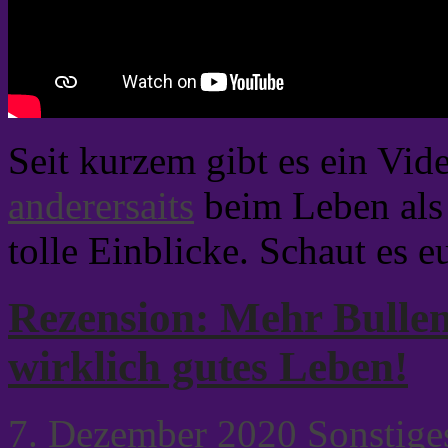
Seit kurzem gibt es ein Vi
anderersaits
beim Leben als 
tolle Einblicke. Schaut es e
Rezension: Mehr Bulle
wirklich gutes Leben!
7. Dezember 2020
Sonstige