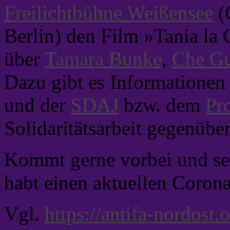
Freilichtbühne Weißensee
(
Berlin) den Film »Tania la
über
Tamara Bunke
,
Che Gu
Dazu gibt es Informatione
und der
SDAJ
bzw. dem
Pr
Solidaritätsarbeit gegenübe
Kommt gerne vorbei und sei
habt einen aktuellen Corona
Vgl.
https://antifa-nordost