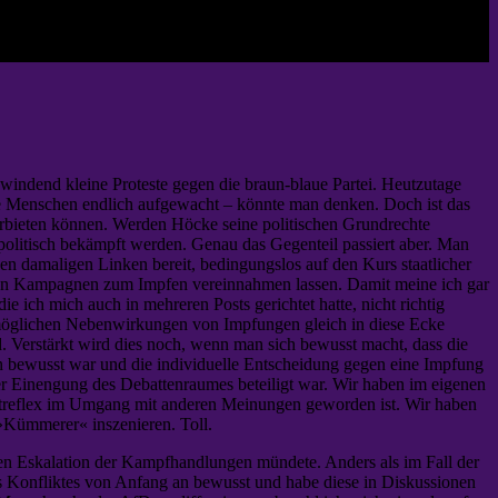
hwindend kleine Proteste gegen die braun-blaue Partei. Heutzutage
die Menschen endlich aufgewacht – könnte man denken. Doch ist das
verbieten können. Werden Höcke seine politischen Grundrechte
politisch bekämpft werden. Genau das Gegenteil passiert aber. Man
en damaligen Linken bereit, bedingungslos auf den Kurs staatlicher
alen Kampagnen zum Impfen vereinnahmen lassen. Damit meine ich gar
e ich mich auch in mehreren Posts gerichtet hatte, nicht richtig
möglichen Nebenwirkungen von Impfungen gleich in diese Ecke
d. Verstärkt wird dies noch, wenn man sich bewusst macht, dass die
n bewusst war und die individuelle Entscheidung gegen eine Impfung
n der Einengung des Debattenraumes beteiligt war. Wir haben im eigenen
ptreflex im Umgang mit anderen Meinungen geworden ist. Wir haben
 »Kümmerer« inszenieren. Toll.
rmen Eskalation der Kampfhandlungen mündete. Anders als im Fall der
es Konfliktes von Anfang an bewusst und habe diese in Diskussionen