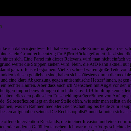
n
nke ich dabei irgendwie. Ich habe viel zu viele Erinnerungen an versc
umindest ein Grundrechteentzug für Björn Höcke gefordert. Jetzt sind 
 hinter sich. Eine Partei mit dieser Relevanz wird man nicht einfach 
rund weiter die Strippen ziehen wird. Nein, die AfD kann aktuell nur 
damit ganz offensiv begonnen. Viel zu schnell waren große Teile von d
unkten kritisch geblieben sind, haben sich spätestens durch die medi
 und eine klare Abgrenzung gegen antisemitische Hetzer*innen, gegen di
in rechter Haufen. Aber dass auch ich Menschen mit Angst vor den 
ils heftigen Impfnebenwirkungen durch die Covid-19-Impfung kenne, lei
 haben, dies den politischen Entscheidungsträger*innen von Anfang a
rde. Selbstreflexion legt an dieser Stelle offen, wie sehr man selbst a
begonnen, was im Rahmen medialer Gleichschaltung bis heute zum Hau
 besten aufgehoben seinen. Die Rechtspopulist*innen konnten sich als
e offene Intervention Russlands, die in einer Invasion und einer eno
sten oder anderen Gefühlen täuschen. Ich war mir der Vorgeschichte d