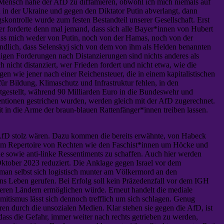
 Mensch nahe der AfD zu diffamieren, obwohl ich mich niemals auf
n in der Ukraine und gegen den Diktator Putin abverlangt, dann
skontrolle wurde zum festen Bestandteil unserer Gesellschaft. Erst
r forderte denn mal jemand, dass sich alle Bayer*innen von Hubert
uss mich weder von Putin, noch von der Hamas, noch von der
 endlich, dass Selenskyj sich von dem von ihm als Helden benannten
digen Forderungen nach Distanzierungen sind nichts anderes als
 nicht distanziert, wer Frieden fordert und nicht etwa, wie die
wie jener nach einer Reichensteuer, die in einem kapitalistischen
r Bildung, Klimaschutz und Infrastruktur fehlen, in den
stgestellt, während 90 Milliarden Euro in die Bundeswehr und
entionen gestrichen wurden, werden gleich mit der AfD zugerechnet.
mit in die Arme der braun-blauen Rattenfänger*innen treiben lassen.
er AfD stolz wären. Dazu kommen die bereits erwähnte, von Habeck
em Repertoire von Rechten wie den Faschist*innen um Höcke und
e sowie anti-linke Ressentiments zu schaffen. Auch hier werden
ktober 2023 reduziert. Die Anklage gegen Israel vor dem
man selbst sich logistisch munter am Völkermord an den
ins Leben gerufen. Bei Erfolg soll kein Präzedenzfall vor dem IGH
iteren Ländern ermöglichen würde. Erneut handelt die mediale
itismus lässt sich dennoch trefflich um sich schlagen. Genug
ren durch die unsozialen Medien. Klar stehen sie gegen die AfD, ist
dass die Gefahr, immer weiter nach rechts getrieben zu werden,