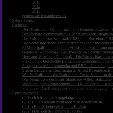
2015
2014
2013
gemeinsam mit anderersaits
Satjira-Project
Sachtexte
Der Dualismus – Grundprinzip von Elementarsystemen &
Der libertäre Kommunalismus. Marxismus oder utopische
Die Aufstände von Kronstadt (1921) und Barcelona (193
Die Sechstsphärische Astralinterferenz (Fantasy-Sachtext
El Municipalismo libertario. ¿Marxismo o Socialismo ut
Gender ist wandelbar – Zur Diversity im Geschichtsunter
Hermann, Siegfried, Dolchstoß – Die Varusschlacht im p
Präkoloniale Geschichte Haitis. Eine Lerneinheit in vie
Stadtguerilla in Lateinamerika und BRD – Über die glob
Stepan Bandera an Reichsminister Alfred Rosenberg. Ei
Welche Rolle hatte die Stadt für die Frente Sandinista 
Wie beeinflusste der Staats-Shintô die »Gleichschaltung«
Wir stören gern – Straszenmusik als Mittel der politisc
Fremdtext: Das Konzept der Stadtguerilla in Uruguay – 
Konsumierbares
(2013) Ich habe damit angefangen, …
(2014) … als ich mir nicht anders zu helfen wusste.
(2019) Eine Scheinwelt namens Realität
(2024) Die Zeit der Träume ist vorbei