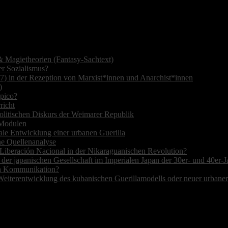
 Magietheorien (Fantasy-Sachtext)
r Sozialismus?
7) in der Rezeption von Marxist*innen und Anarchist*innen
)
opico?
richt
olitischen Diskurs der Weimarer Republik
r Modulen
ale Entwicklung einer urbanen Guerilla
ne Quellenanalyse
de Liberación Nacional in der Nikaraguanischen Revolution?
 der japanischen Gesellschaft im Imperialen Japan der 30er- und 40er-J
hen Kommunikation?
Weiterentwicklung des kubanischen Guerillamodells oder neuer urbane