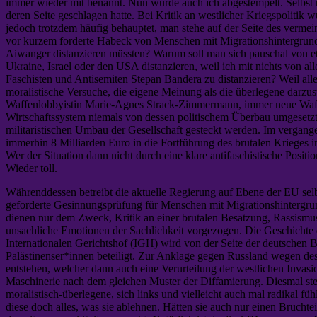
immer wieder mit benannt. Nun wurde auch ich abgestempelt. Selbst 
deren Seite geschlagen hatte. Bei Kritik an westlicher Kriegspolitik
jedoch trotzdem häufig behauptet, man stehe auf der Seite des vermei
vor kurzem forderte Habeck von Menschen mit Migrationshintergrund,
Aiwanger distanzieren müssten? Warum soll man sich pauschal von e
Ukraine, Israel oder den USA distanzieren, weil ich mit nichts von a
Faschisten und Antisemiten Stepan Bandera zu distanzieren? Weil alle
moralistische Versuche, die eigene Meinung als die überlegene darzust
Waffenlobbyistin Marie-Agnes Strack-Zimmermann, immer neue Waffen,
Wirtschaftssystem niemals von dessen politischem Überbau umgesetzt 
militaristischen Umbau der Gesellschaft gesteckt werden. Im vergang
immerhin 8 Milliarden Euro in die Fortführung des brutalen Krieges 
Wer der Situation dann nicht durch eine klare antifaschistische Posit
Wieder toll.
Währenddessen betreibt die aktuelle Regierung auf Ebene der EU selb
geforderte Gesinnungsprüfung für Menschen mit Migrationshintergr
dienen nur dem Zweck, Kritik an einer brutalen Besatzung, Rassismus
unsachliche Emotionen der Sachlichkeit vorgezogen. Die Geschichte 
Internationalen Gerichtshof (IGH) wird von der Seite der deutschen
Palästinenser*innen beteiligt. Zur Anklage gegen Russland wegen dess
entstehen, welcher dann auch eine Verurteilung der westlichen Invas
Maschinerie nach dem gleichen Muster der Diffamierung. Diesmal ste
moralistisch-überlegene, sich links und vielleicht auch mal radikal 
diese doch alles, was sie ablehnen. Hätten sie auch nur einen Brucht