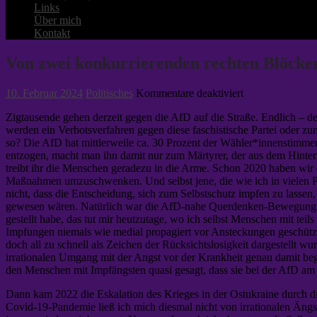
Links
Über mich
Kontakt
Von zwei konkurrierenden rechten Blöcke
für
10. Februar 2024
Politisches
Kommentare deaktiviert
Von
Zigtausende gehen derzeit gegen die AfD auf die Straße. Endlich – de
zwei
werden ein Verbotsverfahren gegen diese faschistische Partei oder z
konkurrierenden
so? Die AfD hat mittlerweile ca. 30 Prozent der Wähler*innenstimmen
rechten
entzogen, macht man ihn damit nur zum Märtyrer, der aus dem Hinterg
Blöcken
treibt ihr die Menschen geradezu in die Arme. Schon 2020 haben wir 
Maßnahmen umzuschwenken. Und selbst jene, die wie ich in vielen P
nicht, dass die Entscheidung, sich zum Selbstschutz impfen zu lassen,
gewesen wären. Natürlich war die AfD-nahe Querdenken-Bewegung e
gestellt habe, das tut mir heutzutage, wo ich selbst Menschen mit te
Impfungen niemals wie medial propagiert vor Ansteckungen geschützt
doch all zu schnell als Zeichen der Rücksichtslosigkeit dargestellt wu
irrationalen Umgang mit der Angst vor der Krankheit genau damit 
den Menschen mit Impfängsten quasi gesagt, dass sie bei der AfD am
Dann kam 2022 die Eskalation des Krieges in der Ostukraine durch di
Covid-19-Pandemie ließ ich mich diesmal nicht von irrationalen Äng