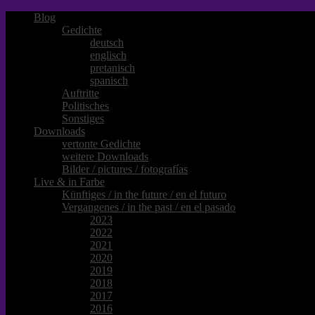
Blog
Gedichte
deutsch
englisch
pretanisch
spanisch
Auftritte
Politisches
Sonstiges
Downloads
vertonte Gedichte
weitere Downloads
Bilder / pictures / fotografías
Live & in Farbe
Künftiges / in the future / en el futuro
Vergangenes / in the past / en el pasado
2023
2022
2021
2020
2019
2018
2017
2016