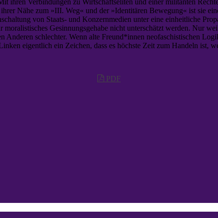
Mit ihren Verbindungen zu Wirtschaftseliten und einer militanten Recht
 ihrer Nähe zum »III. Weg« und der »Identitären Bewegung« ist sie ein
ichschaltung von Staats- und Konzernmedien unter eine einheitliche Pro
 ihr moralistisches Gesinnungsgehabe nicht unterschätzt werden. Nur we
n Anderen schlechter. Wenn alte Freund*innen neofaschistischen Logiken
Linken eigentlich ein Zeichen, dass es höchste Zeit zum Handeln ist, w
PDF