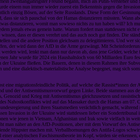
mein zweitlangjährigster Freund begann, mich als Putin-Versteher und
 wurde einem nun immer wieder zuerst ein Bekenntnis gegen die Invasio
ntlich einzig Bösen, auf der Seite Russlands. Diese Form der Gesinnung
 dass sie sich pauschal von der Hamas distanzieren müssten. Wann abe
twas distanzieren, womit man sowieso nichts zu tun haben will? Ich m
lledem jemals etwas gemein hatte. Warum fordert man stattdessen nicht
 wissen, dass er diesen verehrt und das auch noch gut finden. Die stän
ellen und die andere Position gleichsam zu delegitimieren. Und wer sich
 der wird dann der AfD in die Arme gezwängt. Mit Scheinforderungen 
werden wird, lenkt man dann nur davon ab, dass jene Gelder, welche fü
enen Jahr wurde für 2024 ein Haushaltsloch von 60 Milliarden Euro fe
in der Ukraine fließen. Die Bauern, denen in diesem Rahmen ihre Subv
ion und eine dialektisch-materialistische Analyse begegnet, mag sich so
st eine migrationsfeindliche Politik, auf welche die Rassist*innen d
und und der Antisemitismusvorwurf gegen Linke. Beide stammen aus d
, Genozid und Krieg mit Antisemitismus gleichzusetzen und rassistisch
des Nahostkonfliktes wird auf das Massaker durch die Hamas am 07. O
 Bundesregierung und ihren Staatsmedien verächtlich gemacht, während 
en Invasion in der Ukraine wird stattdessen lieber ein Sondertribunal 
ionen wie jenen in Vietnam, Afghanistan und Irak sowie vielfach in we
ht man näher an den AfD-Positionen, aber mit dem Vorwurf des Antisem
fühlende Hippster machen mit. Verballhornungen des Antifa-Logos schwir
eil einer analytischen Faschismustheorie im Kopf, würden sie erkennen, 