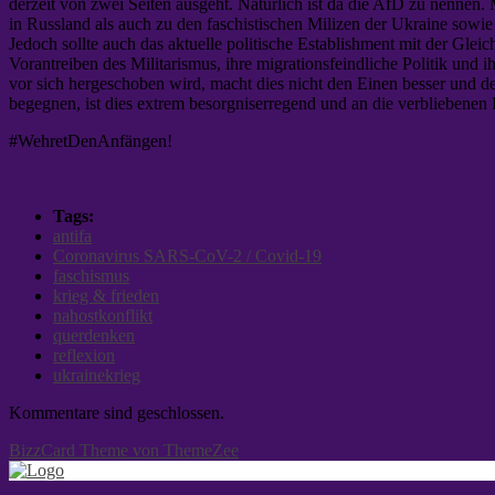
derzeit von zwei Seiten ausgeht. Natürlich ist da die AfD zu nennen. 
in Russland als auch zu den faschistischen Milizen der Ukraine sowie
Jedoch sollte auch das aktuelle politische Establishment mit der Gle
Vorantreiben des Militarismus, ihre migrationsfeindliche Politik und
vor sich hergeschoben wird, macht dies nicht den Einen besser und de
begegnen, ist dies extrem besorgniserregend und an die verbliebenen 
#WehretDenAnfängen!
Tags:
antifa
Coronavirus SARS-CoV-2 / Covid-19
faschismus
krieg & frieden
nahostkonflikt
querdenken
reflexion
ukrainekrieg
Kommentare sind geschlossen.
BizzCard Theme von ThemeZee