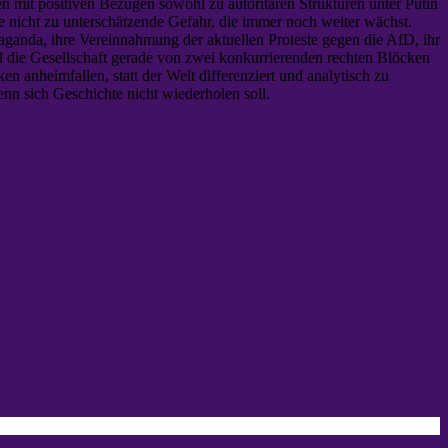
en mit positiven Bezügen sowohl zu autoritären Strukturen unter Putin
e nicht zu unterschätzende Gefahr, die immer noch weiter wächst.
paganda, ihre Vereinnahmung der aktuellen Proteste gegen die AfD, ihr
il die Gesellschaft gerade von zwei konkurrierenden rechten Blöcken
 anheimfallen, statt der Welt differenziert und analytisch zu
enn sich Geschichte nicht wiederholen soll.