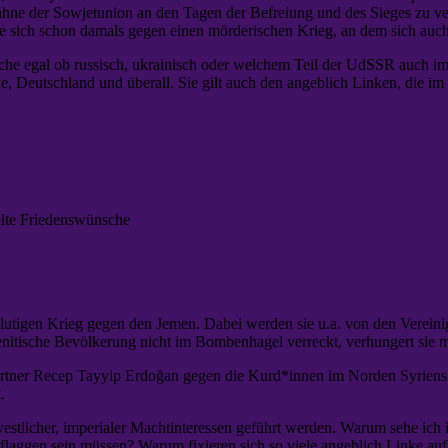
 der Sowjetunion an den Tagen der Befreiung und des Sieges zu verbiet
e sich schon damals gegen einen mörderischen Krieg, an dem sich auch
he egal ob russisch, ukrainisch oder welchem Teil der UdSSR auch im
, Deutschland und überall. Sie gilt auch den angeblich Linken, die im
lte Friedenswünsche
 blutigen Krieg gegen den Jemen. Dabei werden sie u.a. von den Verein
itische Bevölkerung nicht im Bombenhagel verreckt, verhungert sie m
rtner Recep Tayyip Erdoğan gegen die Kurd*innen im Norden Syriens un
.
estlicher, imperialer Machtinteressen geführt werden. Warum sehe ich 
laggen sein müssen? Warum fixieren sich so viele angeblich Linke auf 