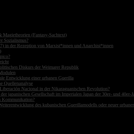
 Magietheorien (Fantasy-Sachtext)
r Sozialismus?
7) in der Rezeption von Marxist*innen und Anarchist*innen
)
opico?
richt
olitischen Diskurs der Weimarer Republik
r Modulen
ale Entwicklung einer urbanen Guerilla
ne Quellenanalyse
de Liberación Nacional in der Nikaraguanischen Revolution?
 der japanischen Gesellschaft im Imperialen Japan der 30er- und 40er-J
hen Kommunikation?
Weiterentwicklung des kubanischen Guerillamodells oder neuer urbane