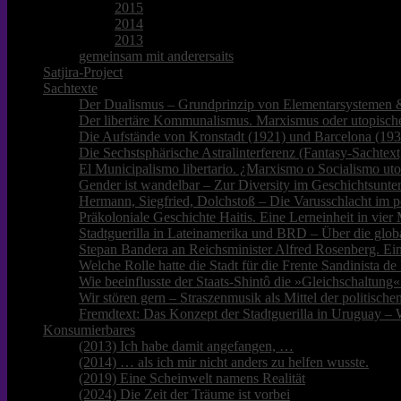
2015
2014
2013
gemeinsam mit anderersaits
Satjira-Project
Sachtexte
Der Dualismus – Grundprinzip von Elementarsystemen &
Der libertäre Kommunalismus. Marxismus oder utopische
Die Aufstände von Kronstadt (1921) und Barcelona (193
Die Sechstsphärische Astralinterferenz (Fantasy-Sachtext
El Municipalismo libertario. ¿Marxismo o Socialismo ut
Gender ist wandelbar – Zur Diversity im Geschichtsunter
Hermann, Siegfried, Dolchstoß – Die Varusschlacht im p
Präkoloniale Geschichte Haitis. Eine Lerneinheit in vie
Stadtguerilla in Lateinamerika und BRD – Über die glob
Stepan Bandera an Reichsminister Alfred Rosenberg. Ei
Welche Rolle hatte die Stadt für die Frente Sandinista 
Wie beeinflusste der Staats-Shintô die »Gleichschaltung«
Wir stören gern – Straszenmusik als Mittel der politisc
Fremdtext: Das Konzept der Stadtguerilla in Uruguay – 
Konsumierbares
(2013) Ich habe damit angefangen, …
(2014) … als ich mir nicht anders zu helfen wusste.
(2019) Eine Scheinwelt namens Realität
(2024) Die Zeit der Träume ist vorbei