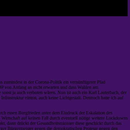
s zumindest in der Corona-Politik ein vernünftigerer Pfad
 FDP von Anfang an nicht erwarten und dass Wahlen am
ie sonst ja auch verboten wären. Nun ist auch ein Karl Lauterbach, der
nfrastruktur eintrat, auch keine Lichtgestalt. Dennoch hatte ich auf
durch einen Burgfrieden unter dem Eindruck der Eskalation des
n Wirtschaft auf keinen Fall durch eventuell nötige weitere Lockdowns
inkt, dann drückt der Gesundheitsminister diese geschickt durch das
rger Bürgermeister gegen die demokratischen Proteste gegen den