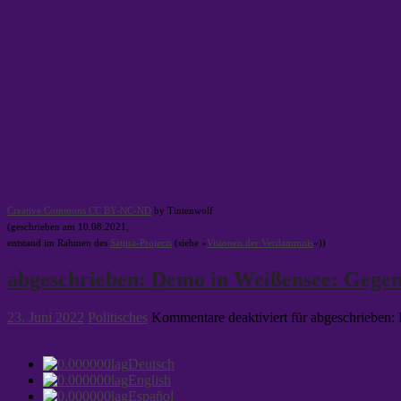
Creative Commons CC BY-NC-ND
by Tintenwolf
(geschrieben am 10.08.2021,
entstand im Rahmen des
Satjira-Projects
(siehe »
Visionen der Verdammnis
«))
abgeschrieben: Demo in Weißensee: Gegen
23. Juni 2022
Politisches
Kommentare deaktiviert
für abgeschrieben:
Deutsch
English
Español