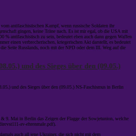
e vom antifaschistischen Kampf, wenn russische Soldaten ihr
schaft gingen, keine Träne nach. Es ist mir egal, ob die USA mit
00 % antifaschistisch zu sein, bedeutet eben auch dann gegen Waffen
mmer einen verbrecherischen, kriegerischen Akt darstellt, es bedeutet
die Seite Russlands, noch mit der NPD oder dem III. Weg auf die
05.) und des Sieges über den (09.05.)
5.) und des Sieges über den (09.05.) NS-Faschismus in Berlin
& 9. Mai in Berlin das Zeigen der Flagge der Sowjetunion, welche
-direvst111-av-ehrenmale.pdf).
amals auch all jene Ukrainer, die sich nicht mit dem