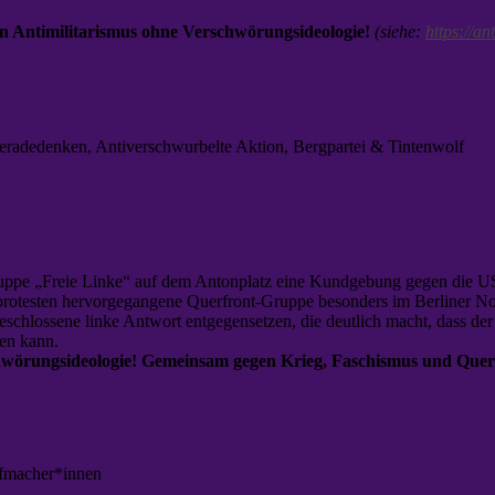
n Antimilitarismus ohne Verschwörungsideologie!
(siehe:
https://a
eradedenken, Antiverschwurbelte Aktion, Bergpartei & Tintenwolf
uppe „Freie Linke“ auf dem Antonplatz eine Kundgebung gegen die US
rotesten hervorgegangene Querfront-Gruppe besonders im Berliner Nord
eschlossene linke Antwort entgegensetzen, die deutlich macht, dass d
en kann.
hwörungsideologie! Gemeinsam gegen Krieg, Faschismus und Quer
fmacher*innen