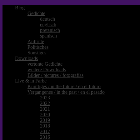
Blog
Gedichte
deutsch
englisch
pretanisch
spanisch
Auftritte
Politisches
Sonstiges
Downloads
vertonte Gedichte
weitere Downloads
Bilder / pictures / fotografías
Live & in Farbe
Künftiges / in the future / en el futuro
Vergangenes / in the past / en el pasado
2023
2022
2021
2020
2019
2018
2017
2016