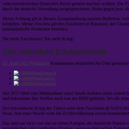
völkermörderischen Deutschen Reich gemein machen wollten. Die Fahne
durch die deutsche Verwaltung ausgesprochener, Hohn gegen jene, di
Meine Achtung gilt in diesem Zusammenhang unseren Befreiern, welc
kämpften. Meine Abscheu gilt den Faschisten in Russland, der Ukraine
nationalistische Positionen beziehen.
Nie mehr Faschismus! Nie mehr Krieg!
Über geheuchelte Friedenswünsche
25. April 2022
Politisches
Kommentare deaktiviert
für Über geheuche
Deutsch
English
Español
Seit 2015 führt eine Militärallianz unter Saudi-Arabien einen extrem
und bekommen ihre Waffen auch von der BRD geliefert. Wo die jemen
Der terroristische Krieg der Türkei unter dem Faschisten & NATO-Pa
Neue. Seit einer Woche wird die Zivilbevölkerung erneut bombardiert
Das sind nur zwei von viel zu vielen Kriegen, die derzeit im Namen w
jemenitischen oder kurdischen Flaggen, wenn es denn schon Nationalf