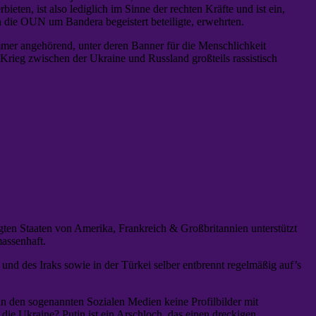
en, ist also lediglich im Sinne der rechten Kräfte und ist ein,
 die OUN um Bandera begeistert beteiligte, erwehrten.
mer angehörend, unter deren Banner für die Menschlichkeit
 Krieg zwischen der Ukraine und Russland großteils rassistisch
igten Staaten von Amerika, Frankreich & Großbritannien unterstützt
assenhaft.
d des Iraks sowie in der Türkei selber entbrennt regelmäßig auf’s
in den sogenannten Sozialen Medien keine Profilbilder mit
die Ukraine? Putin ist ein Arschloch, das einen dreckigen