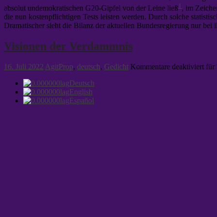
1
absolut undemokratischen G20-Gipfel von der Leine ließ
, im Zeiche
die nun kostenpflichtigen Tests leisten werden. Durch solche statisti
Dramatischer sieht die Bilanz der aktuellen Bundesregierung nur bei
Visionen der Verdammnis
16. Juli 2022
AgitProp
,
deutsch
,
Gedicht
Kommentare deaktiviert
für
Deutsch
English
Español