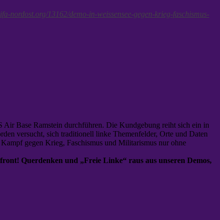
ntifa-nordost.org/13162/demo-in-weissensee-gegen-krieg-faschismus-
 Air Base Ramstein durchführen. Die Kundgebung reiht sich ein in
en versucht, sich traditionell linke Themenfelder, Orte und Daten
er Kampf gegen Krieg, Faschismus und Militarismus nur ohne
front! Querdenken und „Freie Linke“ raus aus unseren Demos,