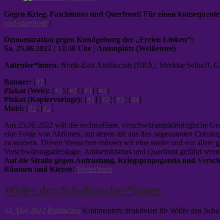
Gegen Krieg, Faschismus und Querfront! Für einen konsequente
und-querfront/
)
Demonstration gegen Kundgebung der „Freien Linken“:
Sa. 25.06.2022 | 12:30 Uhr | Antonplatz (Weißensee)
Aufrufer*innen:
North-East Antifascists [NEA], Merkste Selba?!, G
Banner:
[
#1
]
Plakat (Web):
[
#1
] [
#2
] [
#3
] [
#4
]
Plakat (Kopiervorlage):
[
#1
] [
#2
] [
#3
] [
#4
]
Mobi:
[
#1
] [
#2
]
Am 25.06.2022 will die rechtsoffene, verschwörungsideologische Gr
eine Folge von Aktionen, mit denen die aus den sogenannten Coronap
zu erobern. Diesen Versuchen müssen wir eine starke und vor allem g
Verschwörungsideologie, Antisemitismus und Querfront geführt werd
Auf die Straße gegen Aufrüstung, Kriegspropaganda und Versc
Räumen und Kiezen!
Weiterlesen
Wider den Schafmacher*innen
22. Mai 2022
Politisches
Kommentare deaktiviert
für Wider den Scha