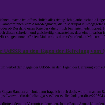
nen, mache ich offensichtlich alles richtig. Ich glaube nicht die Lüg
n Kämpfer*innen vom Asow-Regiment, die in Mariupol in Kriegsgefangen
der ob Russland einen Krieg eskaliert, – Ich bin gegen jeden Krieg. 1
ch diesen schreien, und gleichzeitig klarzustellen, dass eine Invasion i
elbst so genannten »Freien Linken« aus dem »Querdenken-Milieu« auf 
UdSSR an den Tagen der Befreiung vom (08.
m Verbot der Flagge der UdSSR an den Tagen der Befreiung vom (08.0
n Stepan Bandera anlehnt, dann frage ich mich doch, warum man am 8. 
tps://www.berlin.de/polizei/_assets/dienststellen/anlagen-dir-e/220504
, dürfte jedem mit Vernunft einleuchten. In der Roten Armee kämpften d