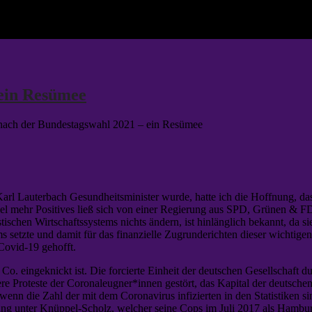
 ein Resümee
 nach der Bundestagswahl 2021 – ein Resümee
arl Lauterbach Gesundheitsminister wurde, hatte ich die Hoffnung, das
 Viel mehr Positives ließ sich von einer Regierung aus SPD, Grünen &
tischen Wirtschaftssystems nichts ändern, ist hinlänglich bekannt, da s
setzte und damit für das finanzielle Zugrunderichten dieser wichtigen I
Covid-19 gehofft.
o. eingeknickt ist. Die forcierte Einheit der deutschen Gesellschaft 
re Proteste der Coronaleugner*innen gestört, das Kapital der deutsche
wenn die Zahl der mit dem Coronavirus infizierten in den Statistiken s
erung unter Knüppel-Scholz, welcher seine Cops im Juli 2017 als Hambu