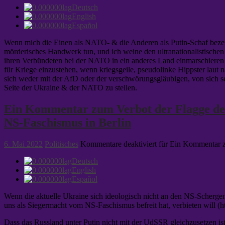
Deutsch
English
Español
Wenn mich die Einen als NATO- & die Anderen als Putin-Schaf bezeich
mörderisches Handwerk tun, und ich weine den ultranationalistische
ihren Verbündeten bei der NATO in ein anderes Land einmarschieren o
für Kriege einzustehen, wenn kriegsgeile, pseudolinke Hippster laut na
sich weder mit der AfD oder der verschwörungsgläubigen, von sich s
Seite der Ukraine & der NATO zu stellen.
Ein Kommentar zum Verbot der Flagge der 
NS-Faschismus in Berlin
6. Mai 2022
Politisches
Kommentare deaktiviert
für Ein Kommentar zu
Deutsch
English
Español
Wenn die aktuelle Ukraine sich ideologisch nicht an den NS-Scherge
uns als Siegermacht vom NS-Faschismus befreit hat, verbieten will (ht
Dass das Russland unter Putin nicht mit der UdSSR gleichzusetzen ist