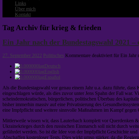
Links
Über mich
Kontakt
Tag Archiv für krieg & frieden
Ein Jahr nach der Bundestagswahl 2021 –
27. September 2022
Politisches
Kommentare deaktiviert
für Ein Jahr
Deutsch
English
Español
Als die Bundestagswahl vor genau einem Jahr u.a. dazu führte, dass K
eingeschlagen würde, als dies zuvor unter Jens Spahn der Fall war.
scheindemokratischen, bürgerlichen, politischen Überbau des kapitalis
bisher immerhin massiv auf eine Privatisierung des Gesundheitssystems 
eine Impfpflicht und weitere sinnvolle Maßnahmen im Kampf gegen 
Mittlerweile wissen wir, dass Lauterbach komplett vor Querdenken & C
Ukrainekrieges durch den russischen Einmarsch soll nicht durch weite
gefährdet werden. So ist die Idee von der Impfpflicht Geschichte und 
Abschaffen kostenloser Tests. Dies wirkt umso stärker, da die Regi