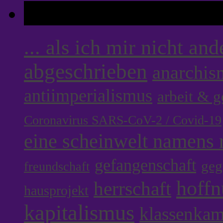
Tags
... als ich mir nicht an
abgeschrieben
anarchis
antiimperialismus
arbeit & 
Coronavirus SARS-CoV-2 / Covid-19
eine scheinwelt namens r
gefangenschaft
geg
freundschaft
hoff
herrschaft
hausprojekt
kapitalismus
klassenka