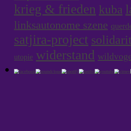
krieg & frieden
l
kuba
linksautonome szene
querd
satjira-project
solidari
widerstand
wildvoge
utopie