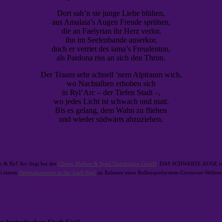
Dort sah’n sie junge Liebe blühen,
aus Amalaia’s Augen Freude sprühen,
die an Faelyrian ihr Herz verlor,
ihn im Seelenbande auserkor,
doch er verriet des iama’s Freudenton,
als Pardona riss an sich den Thron.
Der Traum sehr schnell ’nem Alptraum wich,
wo Nachtalben erhoben sich
in Ryl’Arc – der Tiefen Stadt –,
wo jedes Licht ist schwach und matt.
Bis es gelang, dem Wahn zu fliehen
und wieder südwärts abzuziehen.
 & Ryl’Arc liegt bei der
Ulisses Medien & Spiel Distribution GmbH
. DAS SCHWARZE AUGE ist e
ei einem
Nebenabenteuer in der Stadt Sigil
im Rahmen einer Rollenspielsystem-Crossover-Weltenrei