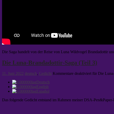
Die Saga handelt von der Reise von Luna Wildvogel Brandadottir un
Die Luna-Brandadottir-Saga (Teil 3)
11. Juni 2022
deutsch
,
Gedicht
Kommentare deaktiviert
für Die Luna-
Deutsch
English
Español
Das folgende Gedicht entstand im Rahmen meiner DSA-Pen&Paper-Rund