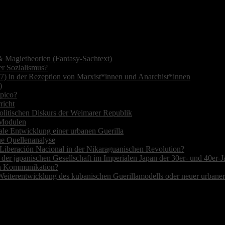
 Magietheorien (Fantasy-Sachtext)
r Sozialismus?
7) in der Rezeption von Marxist*innen und Anarchist*innen
)
opico?
richt
olitischen Diskurs der Weimarer Republik
r Modulen
ale Entwicklung einer urbanen Guerilla
ne Quellenanalyse
de Liberación Nacional in der Nikaraguanischen Revolution?
 der japanischen Gesellschaft im Imperialen Japan der 30er- und 40er-J
hen Kommunikation?
Weiterentwicklung des kubanischen Guerillamodells oder neuer urbane