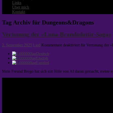
Links
Über mich
Kontakt
Tag Archiv für Dungeons&Dragons
Vertonung der »Luna-Brandadottir-Saga«
2. September 2025
Lied
Kommentare deaktiviert
für Vertonung der »
Deutsch
English
Español
Mein Freund Brego hat sich mit Hilfe von AI daran gemacht, meine epi