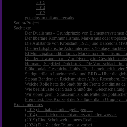
2015
2014
2013
gemeinsam mit anderersaits
Satjira-Project
Sachtexte
Der Dualismus – Grundprinzip von Elementarsystemen &
Der libertäre Kommunalismus. Marxismus oder utopische
Die Aufstände von Kronstadt (1921) und Barcelona (193
Die Sechstsphärische Astralinterferenz (Fantasy-Sachtext
El Municipalismo libertario. ¿Marxismo o Socialismo ut
Gender ist wandelbar – Zur Diversity im Geschichtsunter
Hermann, Siegfried, Dolchstoß – Die Varusschlacht im p
Präkoloniale Geschichte Haitis. Eine Lerneinheit in vie
Stadtguerilla in Lateinamerika und BRD – Über die glob
Stepan Bandera an Reichsminister Alfred Rosenberg. Ei
Welche Rolle hatte die Stadt für die Frente Sandinista 
Wie beeinflusste der Staats-Shintô die »Gleichschaltung«
Wir stören gern – Straszenmusik als Mittel der politisc
Fremdtext: Das Konzept der Stadtguerilla in Uruguay – 
Konsumierbares
(2013) Ich habe damit angefangen, …
(2014) … als ich mir nicht anders zu helfen wusste.
(2019) Eine Scheinwelt namens Realität
(2024) Die Zeit der Träume ist vorbei