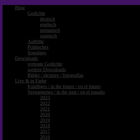
Blog
Gedichte
deutsch
englisch
pretanisch
spanisch
Auftritte
Politisches
Sonstiges
Downloads
vertonte Gedichte
weitere Downloads
Bilder / pictures / fotografías
Live & in Farbe
Künftiges / in the future / en el futuro
Vergangenes / in the past / en el pasado
2023
2022
2021
2020
2019
2018
2017
2016