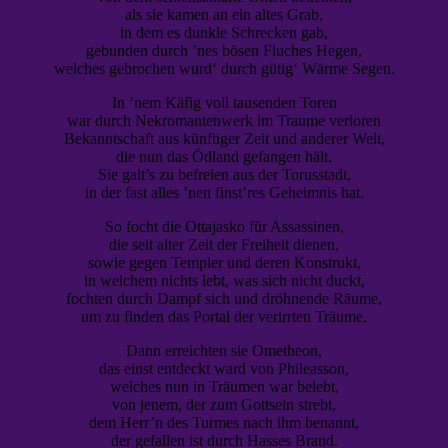
als sie kamen an ein altes Grab,
in dem es dunkle Schrecken gab,
gebunden durch ’nes bösen Fluches Hegen,
welches gebrochen wurd‘ durch gütig‘ Wärme Segen.
In ’nem Käfig voll tausenden Toren
war durch Nekromantenwerk im Traume verloren
Bekanntschaft aus künftiger Zeit und anderer Welt,
die nun das Ödland gefangen hält.
Sie galt’s zu befreien aus der Torusstadt,
in der fast alles ’nen finst’res Geheimnis hat.
So focht die Ottajasko für Assassinen,
die seit alter Zeit der Freiheit dienen,
sowie gegen Templer und deren Konstrukt,
in welchem nichts lebt, was sich nicht duckt,
fochten durch Dampf sich und dröhnende Räume,
um zu finden das Portal der verirrten Träume.
Dann erreichten sie Ometheon,
das einst entdeckt ward von Phileasson,
welches nun in Träumen war belebt,
von jenem, der zum Gottsein strebt,
dem Herr’n des Turmes nach ihm benannt,
der gefallen ist durch Hasses Brand.