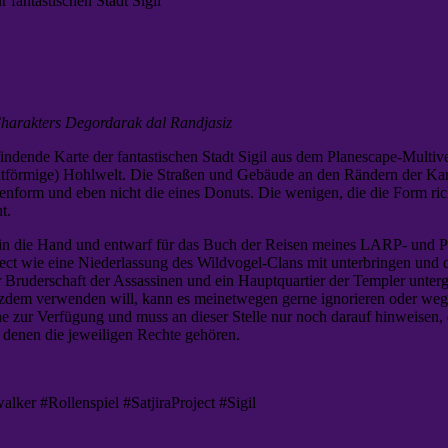
r fantastischen Stadt Sigil
harakters Degordarak dal Randjasiz
 findende Karte der fantastischen Stadt Sigil aus dem Planescape-Mult
utförmige) Hohlwelt. Die Straßen und Gebäude an den Rändern der Kart
chenform und eben nicht die eines Donuts. Die wenigen, die die Form ri
t.
fte in die Hand und entwarf für das Buch der Reisen meines LARP- und
ect wie eine Niederlassung des Wildvogel-Clans mit unterbringen und d
er Bruderschaft der Assassinen und ein Hauptquartier der Templer un
tzdem verwenden will, kann es meinetwegen gerne ignorieren oder wegret
e zur Verfügung und muss an dieser Stelle nur noch darauf hinweisen,
t, denen die jeweiligen Rechte gehören.
r #Rollenspiel #SatjiraProject #Sigil