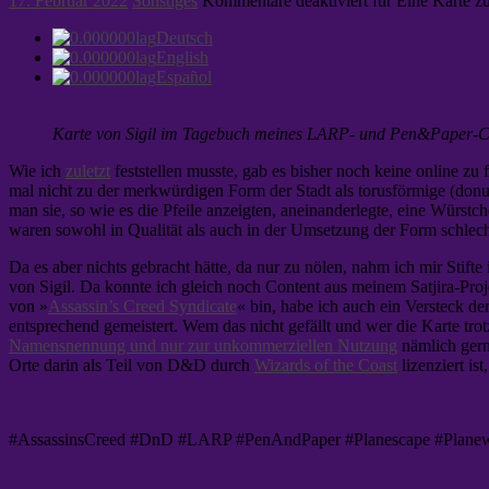
17. Februar 2022
Sonstiges
Kommentare deaktiviert
für Eine Karte zu
Deutsch
English
Español
Karte von Sigil im Tagebuch meines LARP- und Pen&Paper-C
Wie ich
zuletzt
feststellen musste, gab es bisher noch keine online zu
mal nicht zu der merkwürdigen Form der Stadt als torusförmige (don
man sie, so wie es die Pfeile anzeigten, aneinanderlegte, eine Würst
waren sowohl in Qualität als auch in der Umsetzung der Form schlech
Da es aber nichts gebracht hätte, da nur zu nölen, nahm ich mir Sti
von Sigil. Da konnte ich gleich noch Content aus meinem Satjira-Proj
von »
Assassin’s Creed Syndicate
« bin, habe ich auch ein Versteck d
entsprechend gemeistert. Wem das nicht gefällt und wer die Karte tro
Namensnennung und nur zur unkommerziellen Nutzung
nämlich gern
Orte darin als Teil von D&D durch
Wizards of the Coast
lizenziert is
#AssassinsCreed #DnD #LARP #PenAndPaper #Planescape #Planewalke