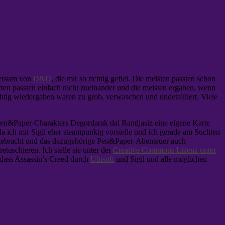
iversum von
D&D
, die mir so richtig gefiel. Die meisten passten schon
en passten einfach nicht zueinander und die meisten ergaben, wenn
chtig wiedergaben waren zu grob, verwaschen und undetailliert. Viele
 Pen&Paper-Charakters Degordarak dal Randjasiz eine eigene Karte
a ich mir Sigil eher steampunkig vorstelle und ich gerade am Suchten
tergebracht und das dazugehörige Pen&Paper-Abenteuer auch
uschieren. Ich stelle sie unter der
Creative Commons Lizenz unter
 dass Assassin’s Creed durch
Ubisoft
und Sigil und alle möglichen