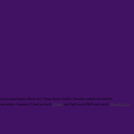
ine eingetragene Marke der Ulisses Spiele GmbH. Daneben enthält das Gedicht
se stützte. Assassin’s Creed ist durch
Ubisoft
und Sigil sowie D&D sind durch
Wizards of the