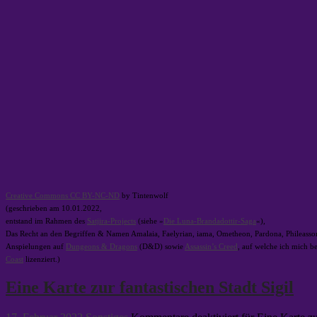
Creative Commons CC BY-NC-ND
by Tintenwolf
(geschrieben am 10.01.2022,
entstand im Rahmen des
Satjira-Projects
(siehe »
Die Luna-Brandadottir-Saga
«),
Das Recht an den Begriffen & Namen Amalaia, Faelyrian, iama, Ometheon, Pardona, Phileasson
Anspielungen auf
Dungeons & Dragons
(D&D) sowie
Assassin’s Creed
, auf welche ich mich b
Coast
lizenziert.)
Eine Karte zur fantastischen Stadt Sigil