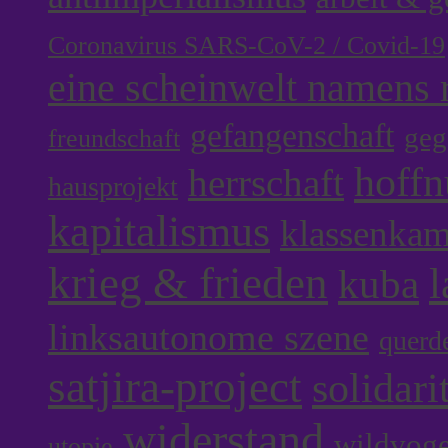
Coronavirus SARS-CoV-2 / Covid-19
eine scheinwelt namens r
gefangenschaft
geg
freundschaft
hoff
herrschaft
hausprojekt
kapitalismus
klassenka
krieg & frieden
l
kuba
linksautonome szene
querd
satjira-project
solidari
widerstand
wildvoge
utopie