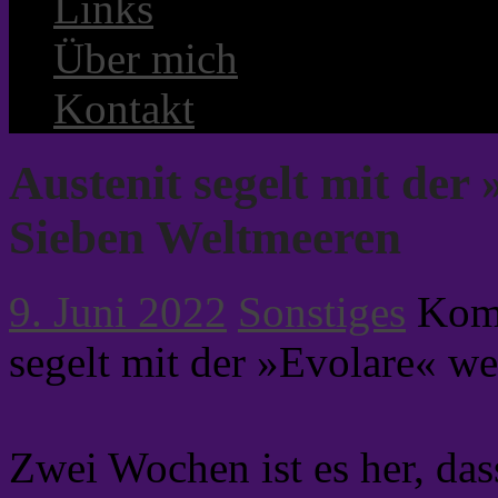
Links
Über mich
Kontakt
Austenit segelt mit der
Sieben Weltmeeren
9. Juni 2022
Sonstiges
Komm
segelt mit der »Evolare« w
Zwei Wochen ist es her, da