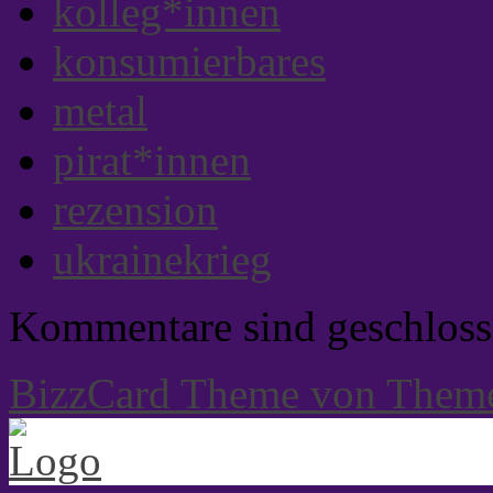
kolleg*innen
konsumierbares
metal
pirat*innen
rezension
ukrainekrieg
Kommentare sind geschloss
BizzCard Theme von Them