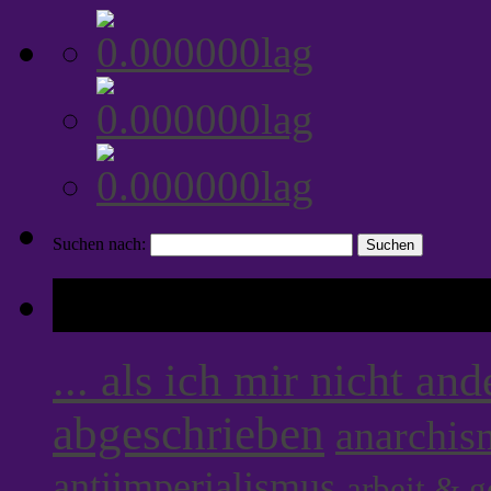
Suchen nach:
Tags
... als ich mir nicht an
abgeschrieben
anarchis
antiimperialismus
arbeit & 