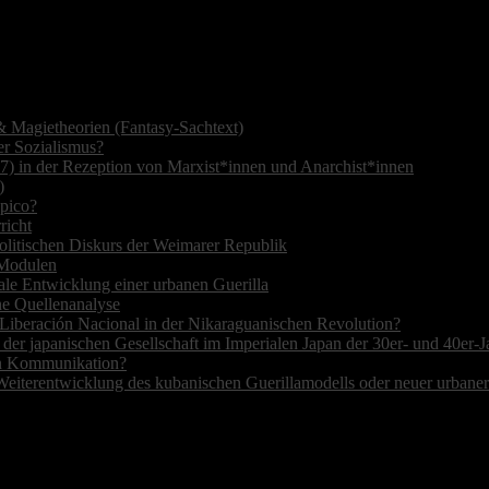
 Magietheorien (Fantasy-Sachtext)
r Sozialismus?
7) in der Rezeption von Marxist*innen und Anarchist*innen
)
opico?
richt
olitischen Diskurs der Weimarer Republik
r Modulen
ale Entwicklung einer urbanen Guerilla
ne Quellenanalyse
de Liberación Nacional in der Nikaraguanischen Revolution?
 der japanischen Gesellschaft im Imperialen Japan der 30er- und 40er-J
hen Kommunikation?
Weiterentwicklung des kubanischen Guerillamodells oder neuer urbane