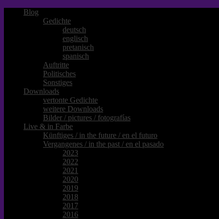
Blog
Gedichte
deutsch
englisch
pretanisch
spanisch
Auftritte
Politisches
Sonstiges
Downloads
vertonte Gedichte
weitere Downloads
Bilder / pictures / fotografías
Live & in Farbe
Künftiges / in the future / en el futuro
Vergangenes / in the past / en el pasado
2023
2022
2021
2020
2019
2018
2017
2016