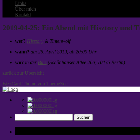
Links
Über mich
Kontakt
2019-04-25: Ein Abend mit Hisztory und T
wer?
Hisztory
& Tintenwolf
wann?
am 25. April 2019, ab 20:00 Uhr
wo?
in der
Baiz
(Schönhauser Allee 26a, 10435 Berlin)
zurück zur Übersicht
BizzCard Theme von ThemeZee
Suchen
nach:
Tags