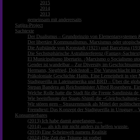
2015
2014
2013
gemeinsam mit anderersaits
Satjira-Project
Sachtexte
Der Dualismus – Grundprinzip von Elementarsystemen &
Der libertäre Kommunalismus. Marxismus oder utopische
Die Aufstände von Kronstadt (1921) und Barcelona (193
Die Sechstsphärische Astralinterferenz (Fantasy-Sachtext
El Municipalismo libertario. ¿Marxismo o Socialismo ut
Gender ist wandelbar – Zur Diversity im Geschichtsunter
Hermann, Siegfried, Dolchstoß – Die Varusschlacht im p
Präkoloniale Geschichte Haitis. Eine Lerneinheit in vie
Stadtguerilla in Lateinamerika und BRD – Über die glob
Stepan Bandera an Reichsminister Alfred Rosenberg. Ei
Welche Rolle hatte die Stadt für die Frente Sandinista 
Wie beeinflusste der Staats-Shintô die »Gleichschaltung«
Wir stören gern – Straszenmusik als Mittel der politisc
Fremdtext: Das Konzept der Stadtguerilla in Uruguay – 
Konsumierbares
(2013) Ich habe damit angefangen, …
(2014) … als ich mir nicht anders zu helfen wusste.
(2019) Eine Scheinwelt namens Realität
(2024) Die Zeit der Träume ist vorbei