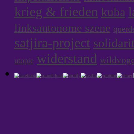
krieg & frieden
l
kuba
linksautonome szene
querd
satjira-project
solidari
widerstand
wildvoge
utopie