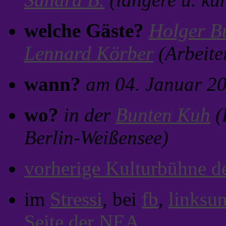
welche Gäste?
Holger B
Lennard Körber
(Arbeite
wann?
am 04. Januar 2
wo?
in der
Bunten Kuh
(
Berlin-Weißensee)
vorherige Kulturbühne de
im
Stressi
, bei
fb
,
linksu
Seite der NEA