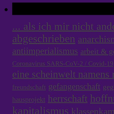
Tags
... als ich mir nicht an
abgeschrieben
anarchis
antiimperialismus
arbeit & 
Coronavirus SARS-CoV-2 / Covid-19
eine scheinwelt namens r
gefangenschaft
geg
freundschaft
hoff
herrschaft
hausprojekt
kapitalismus
klassenka