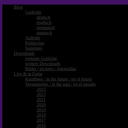
Blog
Gedichte
deutsch
englisch
pretanisch
spanisch
Auftritte
Politisches
Sonstiges
Downloads
vertonte Gedichte
weitere Downloads
Bilder / pictures / fotografías
Live & in Farbe
Künftiges / in the future / en el futuro
Vergangenes / in the past / en el pasado
2023
2022
2021
2020
2019
2018
2017
2016