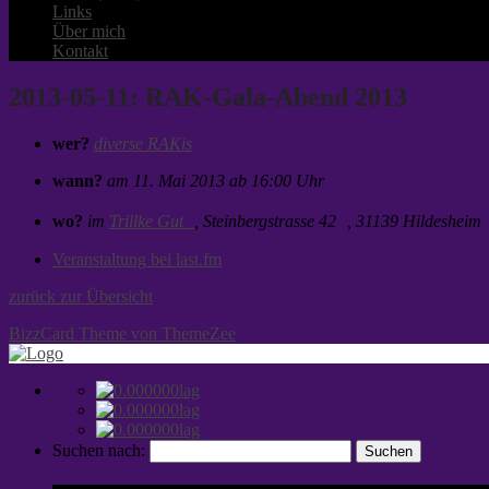
Links
Über mich
Kontakt
2013-05-11: RAK-Gala-Abend 2013
wer?
diverse RAKis
wann?
am 11. Mai 2013 ab 16:00 Uhr
wo?
im
Trillke Gut
, Steinbergstrasse 42 , 31139 Hildesheim
Veranstaltung bei last.fm
zurück zur Übersicht
BizzCard Theme von ThemeZee
Suchen nach: