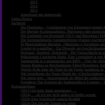
2015
2014
2013
gemeinsam mit anderersaits
Satjira-Project
Sachtexte
Der Dualismus – Grundprinzip von Elementarsystemen &
Der libertäre Kommunalismus. Marxismus oder utopische
Die Aufstände von Kronstadt (1921) und Barcelona (193
Die Sechstsphärische Astralinterferenz (Fantasy-Sachtext
El Municipalismo libertario. ¿Marxismo o Socialismo ut
Gender ist wandelbar – Zur Diversity im Geschichtsunter
Hermann, Siegfried, Dolchstoß – Die Varusschlacht im p
Präkoloniale Geschichte Haitis. Eine Lerneinheit in vie
Stadtguerilla in Lateinamerika und BRD – Über die glob
Stepan Bandera an Reichsminister Alfred Rosenberg. Ei
Welche Rolle hatte die Stadt für die Frente Sandinista 
Wie beeinflusste der Staats-Shintô die »Gleichschaltung«
Wir stören gern – Straszenmusik als Mittel der politisc
Fremdtext: Das Konzept der Stadtguerilla in Uruguay – 
Konsumierbares
(2013) Ich habe damit angefangen, …
(2014) … als ich mir nicht anders zu helfen wusste.
(2019) Eine Scheinwelt namens Realität
(2024) Die Zeit der Träume ist vorbei