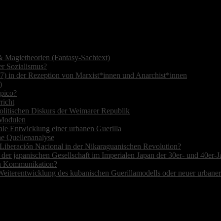
 Magietheorien (Fantasy-Sachtext)
r Sozialismus?
7) in der Rezeption von Marxist*innen und Anarchist*innen
)
opico?
richt
olitischen Diskurs der Weimarer Republik
r Modulen
ale Entwicklung einer urbanen Guerilla
ne Quellenanalyse
de Liberación Nacional in der Nikaraguanischen Revolution?
 der japanischen Gesellschaft im Imperialen Japan der 30er- und 40er-J
hen Kommunikation?
Weiterentwicklung des kubanischen Guerillamodells oder neuer urbane