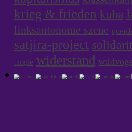
krieg & frieden
l
kuba
linksautonome szene
querd
satjira-project
solidari
widerstand
wildvoge
utopie