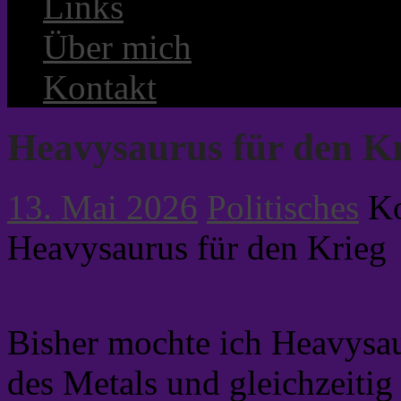
Links
Über mich
Kontakt
Heavysaurus für den K
13. Mai 2026
Politisches
Ko
Heavysaurus für den Krieg
Bisher mochte ich Heavysau
des Metals und gleichzeitig 