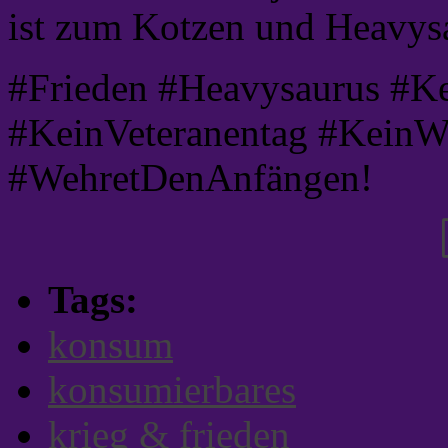
ist zum Kotzen und Heavysa
#Frieden #Heavysaurus #K
#KeinVeteranentag #KeinW
#WehretDenAnfängen!
Tags:
konsum
konsumierbares
krieg & frieden