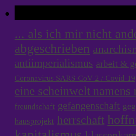
Tags
... als ich mir nicht an
abgeschrieben
anarchis
antiimperialismus
arbeit & 
Coronavirus SARS-CoV-2 / Covid-19
eine scheinwelt namens r
gefangenschaft
geg
freundschaft
hoff
herrschaft
hausprojekt
kapitalismus
klassenka