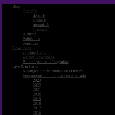
Blog
Gedichte
deutsch
englisch
pretanisch
spanisch
Auftritte
Politisches
Sonstiges
Downloads
vertonte Gedichte
weitere Downloads
Bilder / pictures / fotografías
Live & in Farbe
Künftiges / in the future / en el futuro
Vergangenes / in the past / en el pasado
2023
2022
2021
2020
2019
2018
2017
2016