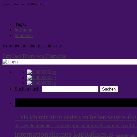
(geschrieben am 28.06.2011)
Tags:
hoffnung
träumerei
Kommentare sind geschlossen.
BizzCard Theme von ThemeZee
Suchen nach:
Tags
abg
... als ich mir nicht anders zu helfen wusste
eine scheinwelt namens realitä
die zeit der träume ist vorbei
internationalismus
kapitalismus
klassenkam