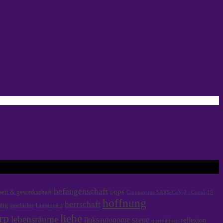
befangenschaft
cops
beit & gewerkschaft
Coronavirus SARS-CoV-2 / Covid-19
hoffnung
herrschaft
ung
hausprojekt
geschichte
rp
liebe
lebensräume
linksautonome szene
reflexion
querdenken