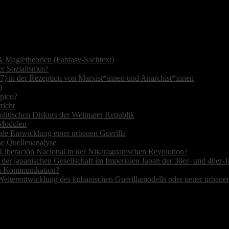
 Magietheorien (Fantasy-Sachtext)
r Sozialismus?
7) in der Rezeption von Marxist*innen und Anarchist*innen
)
opico?
richt
olitischen Diskurs der Weimarer Republik
r Modulen
ale Entwicklung einer urbanen Guerilla
ne Quellenanalyse
de Liberación Nacional in der Nikaraguanischen Revolution?
 der japanischen Gesellschaft im Imperialen Japan der 30er- und 40er-J
hen Kommunikation?
Weiterentwicklung des kubanischen Guerillamodells oder neuer urbane