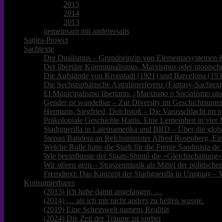
2015
2014
2013
gemeinsam mit anderersaits
Satjira-Project
Sachtexte
Der Dualismus – Grundprinzip von Elementarsystemen &
Der libertäre Kommunalismus. Marxismus oder utopische
Die Aufstände von Kronstadt (1921) und Barcelona (193
Die Sechstsphärische Astralinterferenz (Fantasy-Sachtext
El Municipalismo libertario. ¿Marxismo o Socialismo ut
Gender ist wandelbar – Zur Diversity im Geschichtsunter
Hermann, Siegfried, Dolchstoß – Die Varusschlacht im p
Präkoloniale Geschichte Haitis. Eine Lerneinheit in vie
Stadtguerilla in Lateinamerika und BRD – Über die glob
Stepan Bandera an Reichsminister Alfred Rosenberg. Ei
Welche Rolle hatte die Stadt für die Frente Sandinista 
Wie beeinflusste der Staats-Shintô die »Gleichschaltung«
Wir stören gern – Straszenmusik als Mittel der politisc
Fremdtext: Das Konzept der Stadtguerilla in Uruguay – 
Konsumierbares
(2013) Ich habe damit angefangen, …
(2014) … als ich mir nicht anders zu helfen wusste.
(2019) Eine Scheinwelt namens Realität
(2024) Die Zeit der Träume ist vorbei