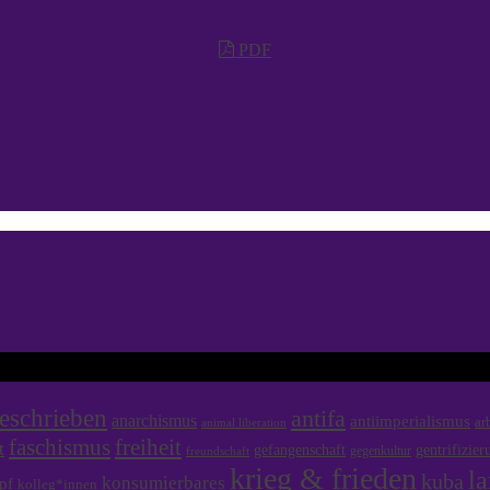
PDF
eschrieben
antifa
anarchismus
antiimperialismus
ar
animal liberation
faschismus
freiheit
t
gefangenschaft
gentrifizier
gegenkultur
freundschaft
krieg & frieden
la
kuba
konsumierbares
pf
kolleg*innen