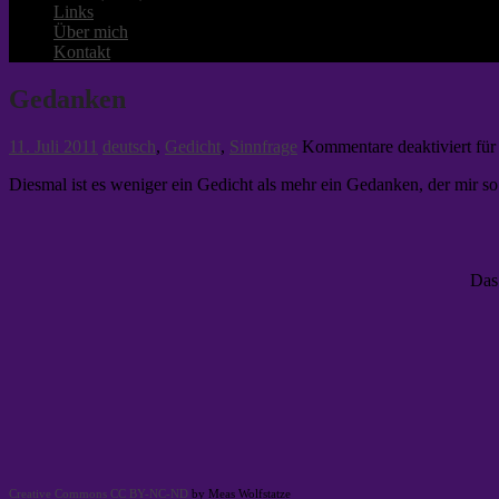
Links
Über mich
Kontakt
Gedanken
11. Juli 2011
deutsch
,
Gedicht
,
Sinnfrage
Kommentare deaktiviert
für
Diesmal ist es weniger ein Gedicht als mehr ein Gedanken, der mir s
Das
Creative Commons CC BY-NC-ND
by Meas Wolfstatze