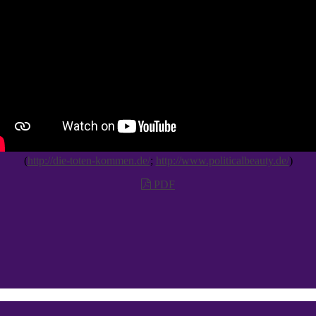
(
http://die-toten-kommen.de/
;
http://www.politicalbeauty.de/
)
PDF