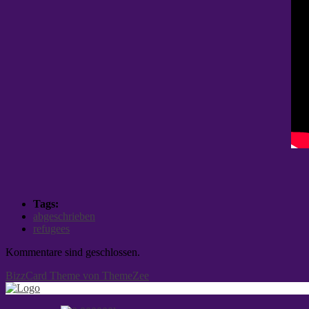
Tags:
abgeschrieben
refugees
Kommentare sind geschlossen.
BizzCard Theme von ThemeZee