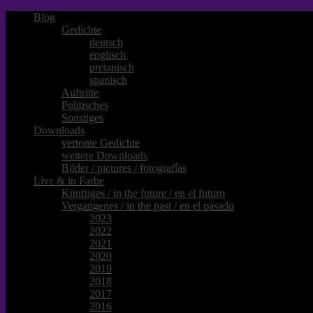
Blog
Gedichte
deutsch
englisch
pretanisch
spanisch
Auftritte
Politisches
Sonstiges
Downloads
vertonte Gedichte
weitere Downloads
Bilder / pictures / fotografías
Live & in Farbe
Künftiges / in the future / en el futuro
Vergangenes / in the past / en el pasado
2023
2022
2021
2020
2019
2018
2017
2016