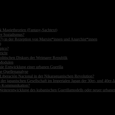
 Magietheorien (Fantasy-Sachtext)
r Sozialismus?
7) in der Rezeption von Marxist*innen und Anarchist*innen
)
opico?
richt
olitischen Diskurs der Weimarer Republik
r Modulen
ale Entwicklung einer urbanen Guerilla
ne Quellenanalyse
de Liberación Nacional in der Nikaraguanischen Revolution?
 der japanischen Gesellschaft im Imperialen Japan der 30er- und 40er-J
hen Kommunikation?
Weiterentwicklung des kubanischen Guerillamodells oder neuer urbane