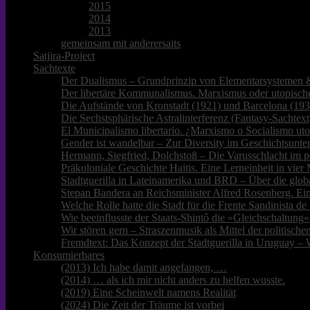
2015
2014
2013
gemeinsam mit anderersaits
Satjira-Project
Sachtexte
Der Dualismus – Grundprinzip von Elementarsystemen &
Der libertäre Kommunalismus. Marxismus oder utopische
Die Aufstände von Kronstadt (1921) und Barcelona (193
Die Sechstsphärische Astralinterferenz (Fantasy-Sachtext
El Municipalismo libertario. ¿Marxismo o Socialismo ut
Gender ist wandelbar – Zur Diversity im Geschichtsunter
Hermann, Siegfried, Dolchstoß – Die Varusschlacht im p
Präkoloniale Geschichte Haitis. Eine Lerneinheit in vie
Stadtguerilla in Lateinamerika und BRD – Über die glob
Stepan Bandera an Reichsminister Alfred Rosenberg. Ei
Welche Rolle hatte die Stadt für die Frente Sandinista 
Wie beeinflusste der Staats-Shintô die »Gleichschaltung«
Wir stören gern – Straszenmusik als Mittel der politisc
Fremdtext: Das Konzept der Stadtguerilla in Uruguay – 
Konsumierbares
(2013) Ich habe damit angefangen, …
(2014) … als ich mir nicht anders zu helfen wusste.
(2019) Eine Scheinwelt namens Realität
(2024) Die Zeit der Träume ist vorbei