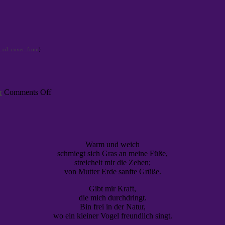
)
on
r
Comments Off
Insel
der
Ruhe
Warm und weich
schmiegt sich Gras an meine Füße,
streichelt mir die Zehen;
von Mutter Erde sanfte Grüße.
Gibt mir Kraft,
die mich durchdringt.
Bin frei in der Natur,
wo ein kleiner Vogel freundlich singt.