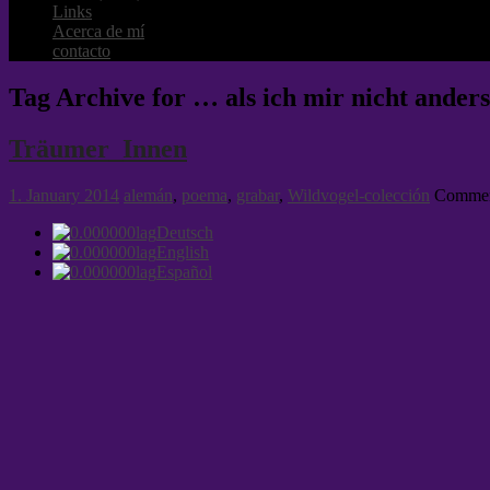
Links
Acerca de mí
contacto
Tag Archive for … als ich mir nicht anders
Träumer_Innen
1. January 2014
alemán
,
poema
,
grabar
,
Wildvogel-colección
Commen
Deutsch
English
Español