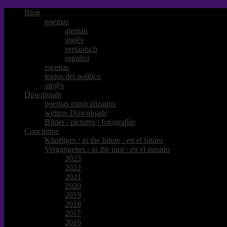
Blog
poemas
alemán
inglés
pretanisch
español
escenas
textos del político
otr@s
Downloads
poemas musicalizados
weitere Downloads
Bilder / pictures / fotografías
Conciertos
Künftiges / in the future / en el futuro
Vergangenes / in the past / en el pasado
2023
2022
2021
2020
2019
2018
2017
2016