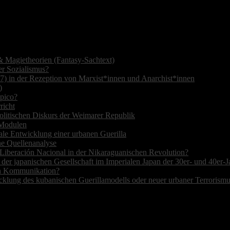
 Magietheorien (Fantasy-Sachtext)
r Sozialismus?
7) in der Rezeption von Marxist*innen und Anarchist*innen
)
opico?
richt
olitischen Diskurs der Weimarer Republik
r Modulen
ale Entwicklung einer urbanen Guerilla
ne Quellenanalyse
de Liberación Nacional in der Nikaraguanischen Revolution?
 der japanischen Gesellschaft im Imperialen Japan der 30er- und 40er-J
hen Kommunikation?
cklung des kubanischen Guerillamodells oder neuer urbaner Terrorism