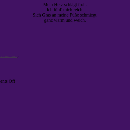
Mein Herz schlägt froh.
Ich fühl’ mich reich.
Sich Gras an meine Füße schmiegt,
ganz warm und weich.
)
on
nts Off
Bilder
von
Vernichtung
und
Krieg