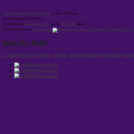
Creative Commons CC BY-NC-ND
by Meas Wolfstatze
(geschrieben am 19.09.2013,
ein Gedicht der
Regenbogentinte-
und der
Wildvogel-
Reihe,
als mp3 downloaden:
mit Leonhard
Insel der Ruhe
5. December 2013
alemán
,
poema
,
Regenbogentinte-colección
,
graba
Deutsch
English
Español