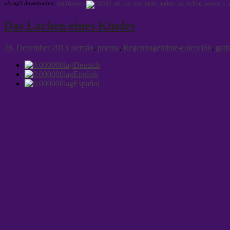
als mp3 downloaden:
mit Hisztory
Das Lachen eines Kindes
28. December 2013
alemán
,
poema
,
Regenbogentinte-colección
,
grab
Deutsch
English
Español