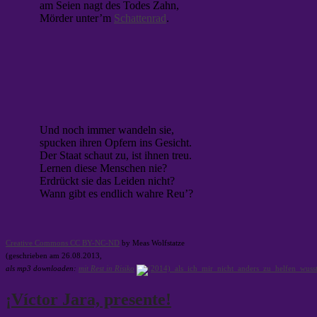
am Seien nagt des Todes Zahn,
Mörder unter’m
Schattenrad
.
Und noch immer wandeln sie,
spucken ihren Opfern ins Gesicht.
Der Staat schaut zu, ist ihnen treu.
Lernen diese Menschen nie?
Erdrückt sie das Leiden nicht?
Wann gibt es endlich wahre Reu’?
Creative Commons CC BY-NC-ND
by Meas Wolfstatze
(geschrieben am 26.08.2013,
als mp3 downloaden:
mit Rest in Risiko
¡Víctor Jara, presente!