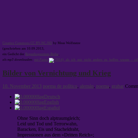
Creative Commons CC BY-NC-ND
by Meas Wolfstatze
(geschrieben am 10.09.2013,
ein Gedicht der
Regenbogentinte-Reihe
,
als mp3 downloaden:
mit Faina
Bilder von Vernichtung und Krieg
10. November 2013
poema de político
,
alemán
,
poema
,
grabar
Comme
Deutsch
English
Español
Ohne Sinn doch alptraumgleich;
Leid und Tod und Terrorwahn,
Baracken, Eis und Stacheldraht,
Impressionen aus dem »Dritten Reich«;