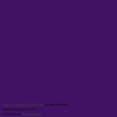
Creative Commons CC BY-NC-ND
by Meas Wolfstatze
(geschrieben am 09.10.2013,
ein Gedicht der
Wildvogel-Reihe
,