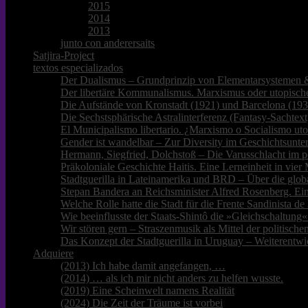
2015
2014
2013
junto con anderersaits
Satjira-Project
textos especializados
Der Dualismus – Grundprinzip von Elementarsystemen &
Der libertäre Kommunalismus. Marxismus oder utopische
Die Aufstände von Kronstadt (1921) und Barcelona (193
Die Sechstsphärische Astralinterferenz (Fantasy-Sachtext
El Municipalismo libertario. ¿Marxismo o Socialismo ut
Gender ist wandelbar – Zur Diversity im Geschichtsunter
Hermann, Siegfried, Dolchstoß – Die Varusschlacht im p
Präkoloniale Geschichte Haitis. Eine Lerneinheit in vie
Stadtguerilla in Lateinamerika und BRD – Über die glob
Stepan Bandera an Reichsminister Alfred Rosenberg. Ei
Welche Rolle hatte die Stadt für die Frente Sandinista 
Wie beeinflusste der Staats-Shintô die »Gleichschaltung«
Wir stören gern – Straszenmusik als Mittel der politisc
Das Konzept der Stadtguerilla in Uruguay – Weiterentwi
Adquiere
(2013) Ich habe damit angefangen, …
(2014) … als ich mir nicht anders zu helfen wusste.
(2019) Eine Scheinwelt namens Realität
(2024) Die Zeit der Träume ist vorbei