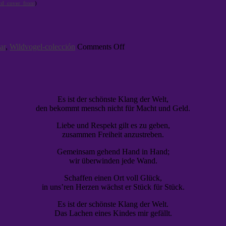
)
on
ar
,
Wildvogel-colección
Comments Off
Das
Lachen
eines
Kindes
Es ist der schönste Klang der Welt,
den bekommt mensch nicht für Macht und Geld.
Liebe und Respekt gilt es zu geben,
zusammen Freiheit anzustreben.
Gemeinsam gehend Hand in Hand;
wir überwinden jede Wand.
Schaffen einen Ort voll Glück,
in uns’ren Herzen wächst er Stück für Stück.
Es ist der schönste Klang der Welt.
Das Lachen eines Kindes mir gefällt.