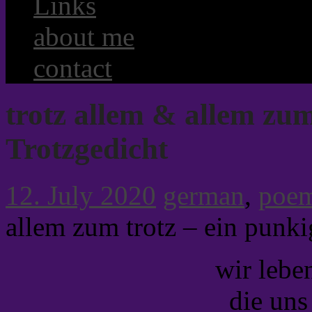
Links
about me
contact
trotz allem & allem zum
Trotzgedicht
12. July 2020
german
,
poe
allem zum trotz – ein punki
wir leben
die uns 