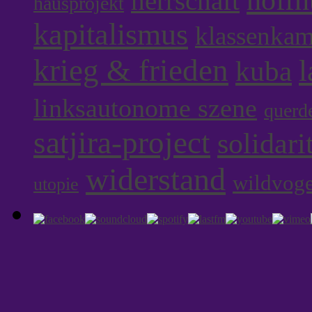
herrschaft
hausprojekt
kapitalismus
klassenka
krieg & frieden
l
kuba
linksautonome szene
querd
satjira-project
solidari
widerstand
wildvoge
utopie