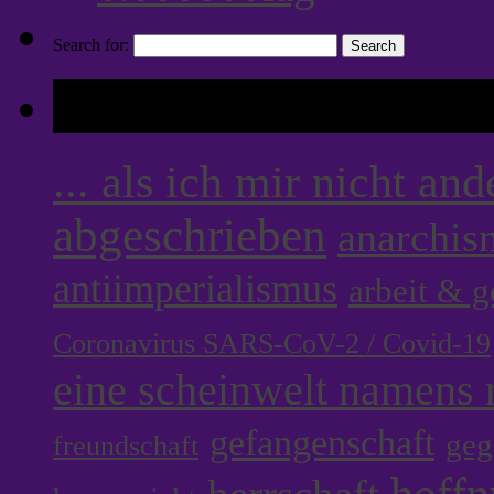
Search for:
Tags
... als ich mir nicht an
abgeschrieben
anarchis
antiimperialismus
arbeit & 
Coronavirus SARS-CoV-2 / Covid-19
eine scheinwelt namens r
gefangenschaft
geg
freundschaft
hoff