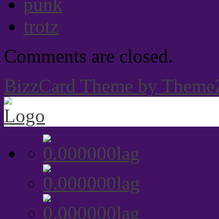
punk
trotz
Comments are closed.
BizzCard Theme by Theme