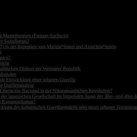
 Magietheorien (Fantasy-Sachtext)
r Sozialismus?
7) in der Rezeption von Marxist*innen und Anarchist*innen
)
opico?
richt
olitischen Diskurs der Weimarer Republik
r Modulen
ale Entwicklung einer urbanen Guerilla
ne Quellenanalyse
de Liberación Nacional in der Nikaraguanischen Revolution?
 der japanischen Gesellschaft im Imperialen Japan der 30er- und 40er-J
hen Kommunikation?
cklung des kubanischen Guerillamodells oder neuer urbaner Terrorism