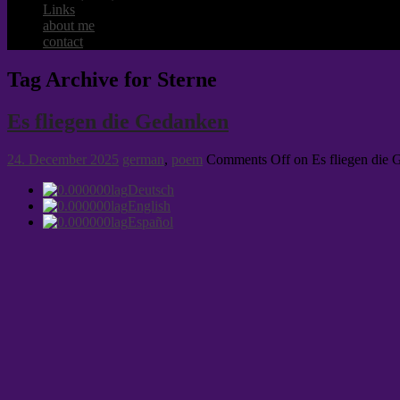
Links
about me
contact
Tag Archive for Sterne
Es fliegen die Gedanken
24. December 2025
german
,
poem
Comments Off
on Es fliegen die
Deutsch
English
Español