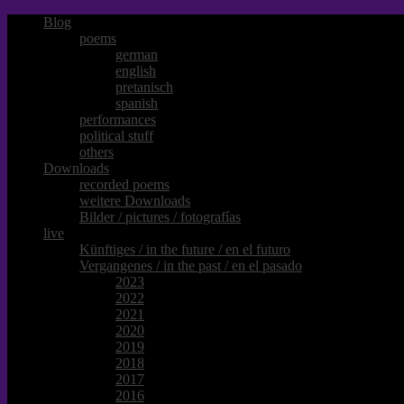
Blog
poems
german
english
pretanisch
spanish
performances
political stuff
others
Downloads
recorded poems
weitere Downloads
Bilder / pictures / fotografías
live
Künftiges / in the future / en el futuro
Vergangenes / in the past / en el pasado
2023
2022
2021
2020
2019
2018
2017
2016