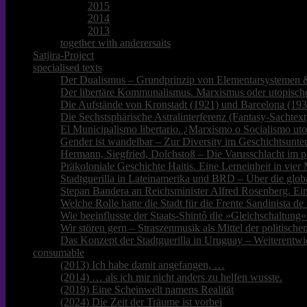
2015
2014
2013
together with anderersaits
Satjira-Project
specialised texts
Der Dualismus – Grundprinzip von Elementarsystemen &
Der libertäre Kommunalismus. Marxismus oder utopische
Die Aufstände von Kronstadt (1921) und Barcelona (193
Die Sechstsphärische Astralinterferenz (Fantasy-Sachtext
El Municipalismo libertario. ¿Marxismo o Socialismo ut
Gender ist wandelbar – Zur Diversity im Geschichtsunter
Hermann, Siegfried, Dolchstoß – Die Varusschlacht im p
Präkoloniale Geschichte Haitis. Eine Lerneinheit in vie
Stadtguerilla in Lateinamerika und BRD – Über die glob
Stepan Bandera an Reichsminister Alfred Rosenberg. Ei
Welche Rolle hatte die Stadt für die Frente Sandinista 
Wie beeinflusste der Staats-Shintô die »Gleichschaltung«
Wir stören gern – Straszenmusik als Mittel der politisc
Das Konzept der Stadtguerilla in Uruguay – Weiterentwi
consumable
(2013) Ich habe damit angefangen, …
(2014) … als ich mir nicht anders zu helfen wusste.
(2019) Eine Scheinwelt namens Realität
(2024) Die Zeit der Träume ist vorbei