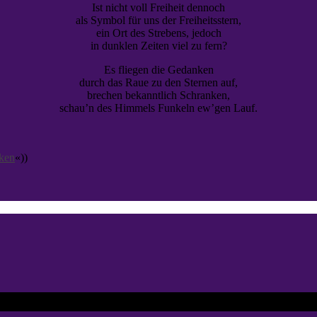
Ist nicht voll Freiheit dennoch
als Symbol für uns der Freiheitsstern,
ein Ort des Strebens, jedoch
in dunklen Zeiten viel zu fern?
Es fliegen die Gedanken
durch das Raue zu den Sternen auf,
brechen bekanntlich Schranken,
schau’n des Himmels Funkeln ew’gen Lauf.
nken
«))