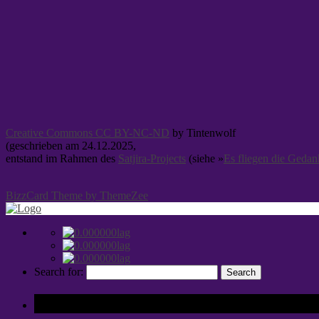
Creative Commons CC BY-NC-ND
by Tintenwolf
(geschrieben am 24.12.2025,
entstand im Rahmen des
Satjira-Projects
(siehe »
Es fliegen die Geda
BizzCard Theme by ThemeZee
Search for:
Tags