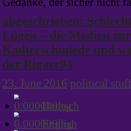
Gedanke, der sicher nicht fa
abgeschrieben: Schlecht
Lügen – die Medien zu
Kadterschmiede und wei
der Rigaer94
23. June 2016
political stuf
Deutsch
English