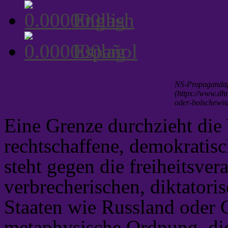
English
Español
NS-Propagandap
(https://www.dhm
oder-bolschewis
Eine Grenze durchzieht die W
rechtschaffene, demokratis
steht gegen die freiheitsver
verbrecherischen, diktatori
Staaten wie Russland oder C
metaphysische Ordnung, die