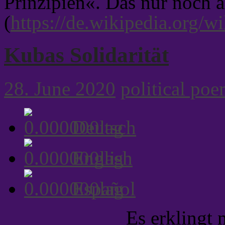
Prinzipien«. Das nur noch 
(
https://de.wikipedia.org/
Kubas Solidarität
28. June 2020
political po
Deutsch
English
Español
Es erklingt 