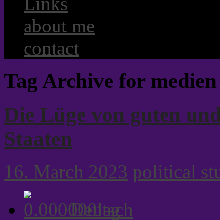
Links
about me
contact
Tag Archive for medien
Die Lüge von guten und 
Staaten
16. March 2023
political st
Deutsch