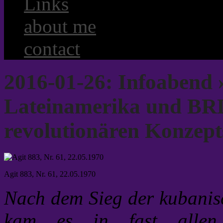
Links
about me
contact
2016-01-26: Infoabend »
Lateinamerika und BRD
revolutionären Konzept
Agit 883, Nr. 61, 22.05.1970
Nach dem Sieg der kubanis
kam es in fast allen