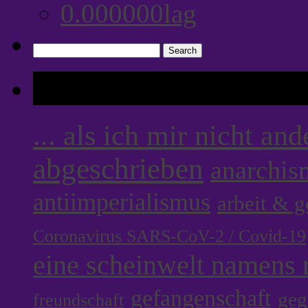
Search
for:
Tags
... als ich mir nicht an
abgeschrieben
anarchis
antiimperialismus
arbeit & 
Coronavirus SARS-CoV-2 / Covid-19
eine scheinwelt namens r
gefangenschaft
geg
freundschaft