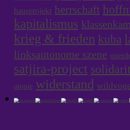
hoff
herrschaft
hausprojekt
kapitalismus
klassenka
krieg & frieden
l
kuba
linksautonome szene
querd
satjira-project
solidari
widerstand
wildvoge
utopie