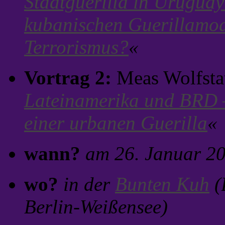
Stadtguerilla in Uruguay
kubanischen Guerillamod
Terrorismus?
«
Vortrag 2:
Meas Wolfsta
Lateinamerika und BRD –
einer urbanen Guerilla
«
wann?
am 26. Januar 2
wo?
in der
Bunten Kuh
(
Berlin-Weißensee)