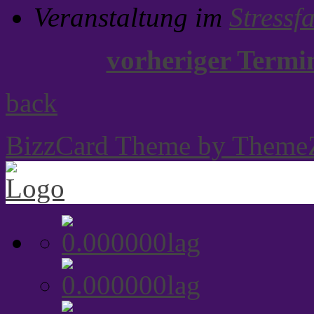
Veranstaltung im
Stressf
vorheriger Term
back
BizzCard Theme by Theme