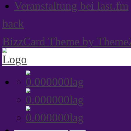
Veranstaltung bei last.fm
back
BizzCard Theme by Theme