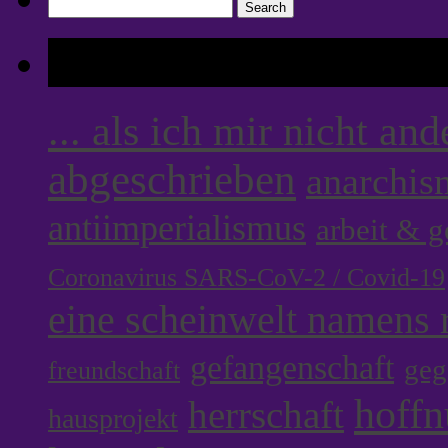
Search
for:
Tags
... als ich mir nicht an
abgeschrieben
anarchis
antiimperialismus
arbeit & 
Coronavirus SARS-CoV-2 / Covid-19
eine scheinwelt namens r
gefangenschaft
geg
freundschaft
hoff
herrschaft
hausprojekt