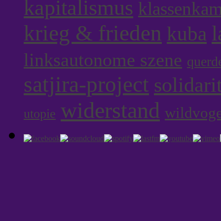
kapitalismus
klassenka
krieg & frieden
l
kuba
linksautonome szene
querd
satjira-project
solidari
widerstand
wildvoge
utopie