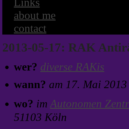
Links
about me
contact
2013-05-17: RAK Anti
wer?
diverse RAKis
wann?
am 17. Mai 2013
wo?
im
Autonomen Zen
51103 Köln