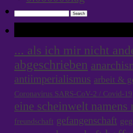
Search
for:
Tags
... als ich mir nicht an
abgeschrieben
anarchis
antiimperialismus
arbeit & 
Coronavirus SARS-CoV-2 / Covid-19
eine scheinwelt namens r
gefangenschaft
geg
freundschaft