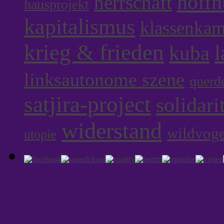
hoff
herrschaft
hausprojekt
kapitalismus
klassenka
krieg & frieden
l
kuba
linksautonome szene
querd
satjira-project
solidari
widerstand
wildvoge
utopie