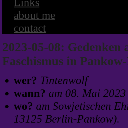
Links
about me
contact
2023-05-08: Gedenken 
Faschismus in Pankow
wer?
Tintenwolf
wann?
am 08. Mai 2023
wo?
am Sowjetischen Eh
13125 Berlin-Pankow).