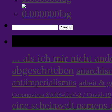
Search
for:
Tags
... als ich mir nicht an
abgeschrieben
anarchis
antiimperialismus
arbeit & 
Coronavirus SARS-CoV-2 / Covid-19
eine scheinwelt namens r