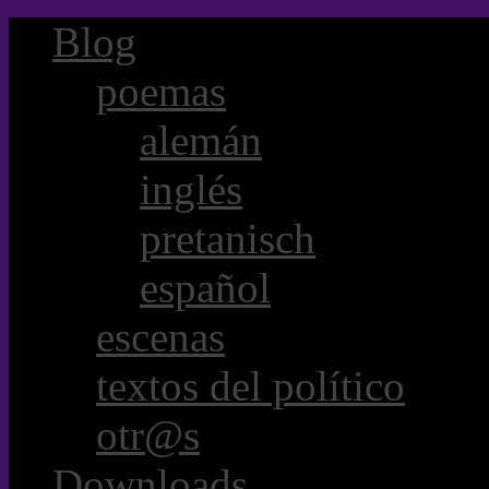
Blog
poemas
alemán
inglés
pretanisch
español
escenas
textos del político
otr@s
Downloads