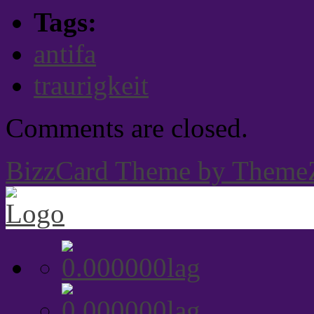
Tags:
antifa
traurigkeit
Comments are closed.
BizzCard Theme by Theme