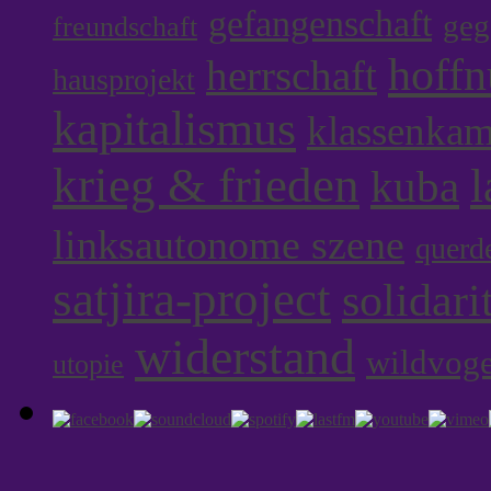
gefangenschaft
geg
freundschaft
hoff
herrschaft
hausprojekt
kapitalismus
klassenka
krieg & frieden
l
kuba
linksautonome szene
querd
satjira-project
solidari
widerstand
wildvoge
utopie