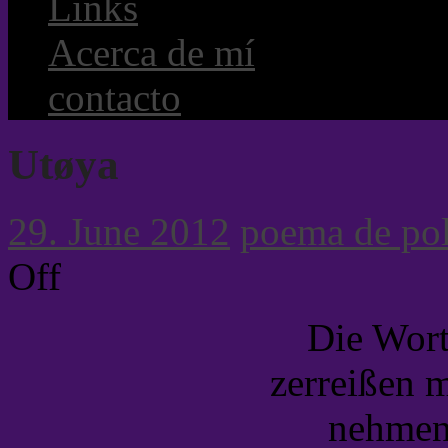
Links
Acerca de mí
contacto
Utøya
29. June 2012
poema de pol
on
Off
Utøya
Die Worte
zerreißen 
nehmen 