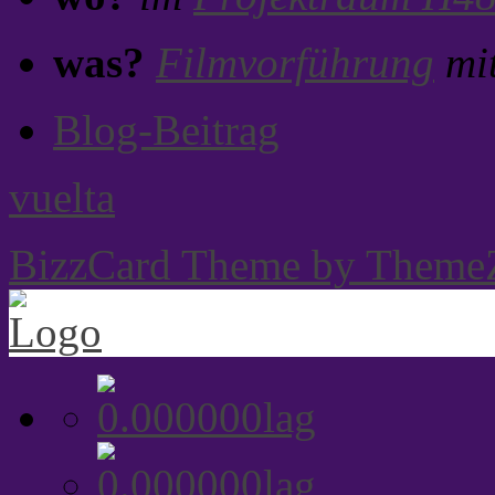
was?
Filmvorführung
mit
Blog-Beitrag
vuelta
BizzCard Theme by Theme