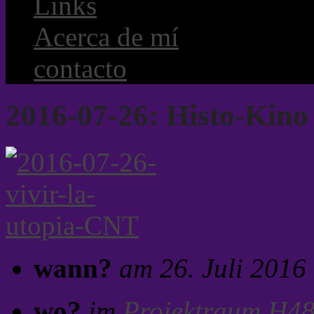
Links
Acerca de mí
contacto
2016-07-26: Histo-Kino 
wann?
am 26. Juli 2016
wo?
im
Projektraum H4