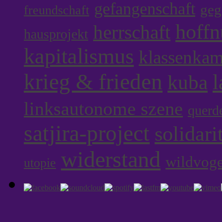
gefangenschaft
geg
freundschaft
hoff
herrschaft
hausprojekt
kapitalismus
klassenka
krieg & frieden
l
kuba
linksautonome szene
querd
satjira-project
solidari
widerstand
wildvoge
utopie