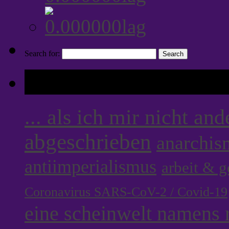
Search for:
Tags
... als ich mir nicht an
abgeschrieben
anarchis
antiimperialismus
arbeit & 
Coronavirus SARS-CoV-2 / Covid-19
eine scheinwelt namens r