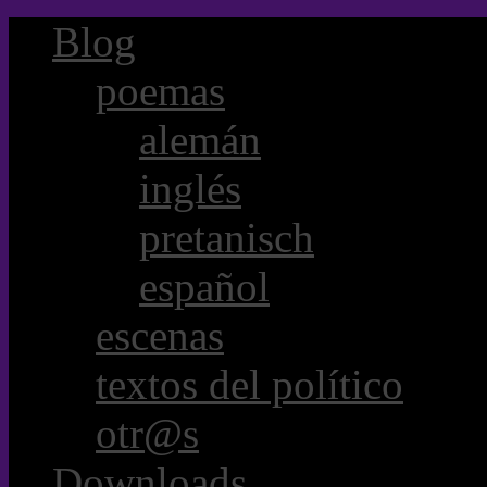
Blog
poemas
alemán
inglés
pretanisch
español
escenas
textos del político
otr@s
Downloads