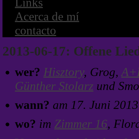
Links
Acerca de mí
contacto
2013-06-17: Offene Lie
wer?
Hisztory
, Grog,
A+
Günther Stolarz
und Smok
wann?
am 17. Juni 2013
wo?
im
Zimmer 16
, Flor