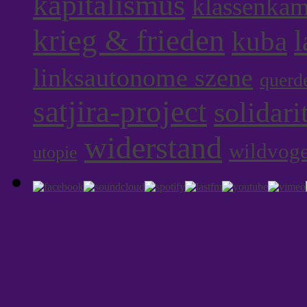
kapitalismus
klassenka
krieg & frieden
l
kuba
linksautonome szene
querd
satjira-project
solidari
widerstand
wildvoge
utopie