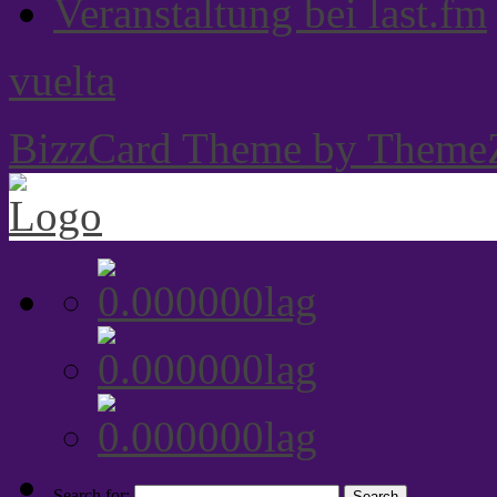
Veranstaltung bei last.fm
vuelta
BizzCard Theme by Theme
Search for: