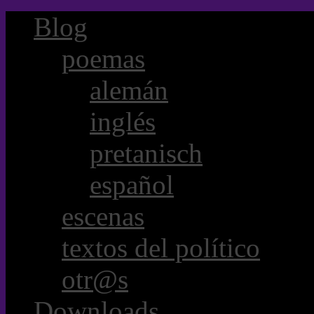
Blog
poemas
alemán
inglés
pretanisch
español
escenas
textos del político
otr@s
Downloads