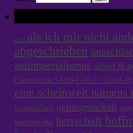
Tags
... als ich mir nicht an
abgeschrieben
anarchis
antiimperialismus
arbeit & 
Coronavirus SARS-CoV-2 / Covid-19
eine scheinwelt namens r
gefangenschaft
geg
freundschaft
hoff
herrschaft
hausprojekt