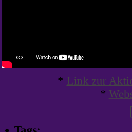
*
Link zur Akti
*
Webs
Tags: