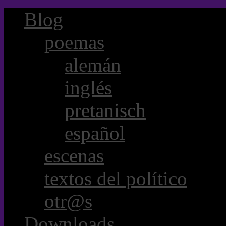
Blog
poemas
alemán
inglés
pretanisch
español
escenas
textos del político
otr@s
Downloads