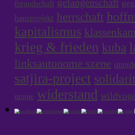
gefangenschaft
geg
freundschaft
hoff
herrschaft
hausprojekt
kapitalismus
klassenka
krieg & frieden
l
kuba
linksautonome szene
querd
satjira-project
solidari
widerstand
wildvoge
utopie