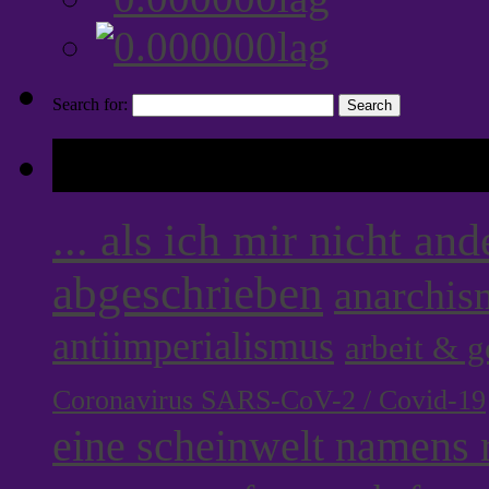
Search for:
Tags
... als ich mir nicht an
abgeschrieben
anarchis
antiimperialismus
arbeit & 
Coronavirus SARS-CoV-2 / Covid-19
eine scheinwelt namens r