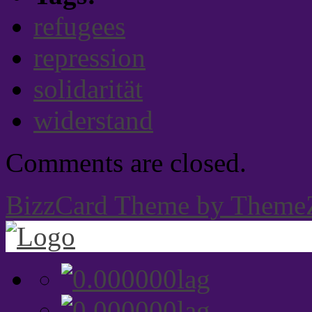
refugees
repression
solidarität
widerstand
Comments are closed.
BizzCard Theme by Theme