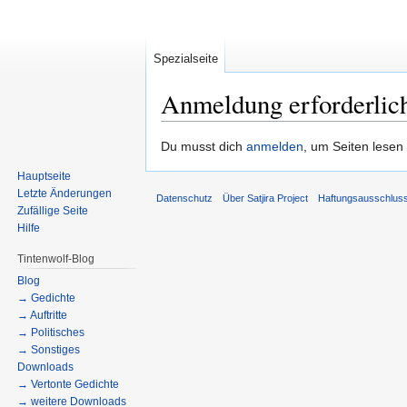
Spezialseite
Anmeldung erforderlic
Zur
Zur
Du musst dich
anmelden
, um Seiten lesen
Navigation
Suche
Hauptseite
springen
springen
Letzte Änderungen
Datenschutz
Über Satjira Project
Haftungsausschlus
Zufällige Seite
Hilfe
Tintenwolf-Blog
Blog
→ Gedichte
→ Auftritte
→ Politisches
→ Sonstiges
Downloads
→ Vertonte Gedichte
→ weitere Downloads