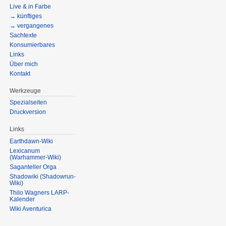
Live & in Farbe
→ künftiges
→ vergangenes
Sachtexte
Konsumierbares
Links
Über mich
Kontakt
Werkzeuge
Spezialseiten
Druckversion
Links
Earthdawn-Wiki
Lexicanum
(Warhammer-Wiki)
Saganteller Orga
Shadowiki (Shadowrun-
Wiki)
Thilo Wagners LARP-
Kalender
Wiki Aventurica