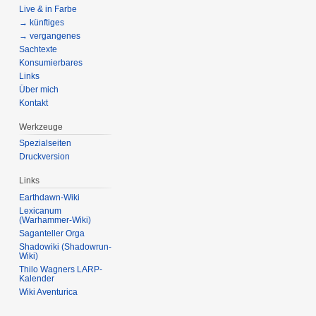
Live & in Farbe
→ künftiges
→ vergangenes
Sachtexte
Konsumierbares
Links
Über mich
Kontakt
Werkzeuge
Spezialseiten
Druckversion
Links
Earthdawn-Wiki
Lexicanum
(Warhammer-Wiki)
Saganteller Orga
Shadowiki (Shadowrun-
Wiki)
Thilo Wagners LARP-
Kalender
Wiki Aventurica