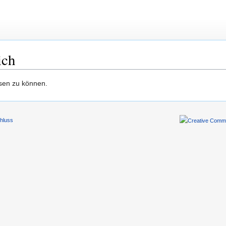
ich
esen zu können.
hluss