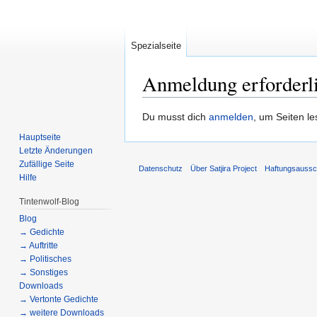
Spezialseite
Anmeldung erforderl
Zur
Zur
Du musst dich
anmelden
, um Seiten l
Navigation
Suche
Hauptseite
springen
springen
Letzte Änderungen
Zufällige Seite
Datenschutz
Über Satjira Project
Haftungsaussc
Hilfe
Tintenwolf-Blog
Blog
→ Gedichte
→ Auftritte
→ Politisches
→ Sonstiges
Downloads
→ Vertonte Gedichte
→ weitere Downloads