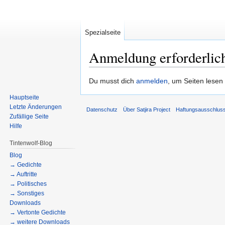
Spezialseite
Anmeldung erforderlic
Zur
Zur
Du musst dich
anmelden
, um Seiten lesen
Navigation
Suche
Hauptseite
springen
springen
Letzte Änderungen
Datenschutz
Über Satjira Project
Haftungsausschlus
Zufällige Seite
Hilfe
Tintenwolf-Blog
Blog
→ Gedichte
→ Auftritte
→ Politisches
→ Sonstiges
Downloads
→ Vertonte Gedichte
→ weitere Downloads