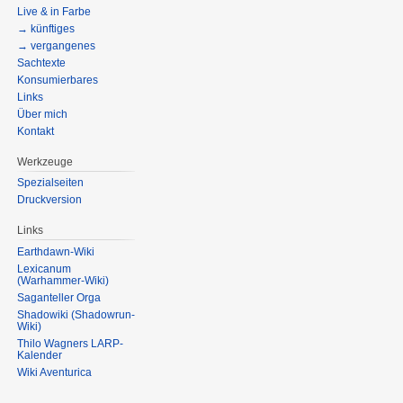
Live & in Farbe
→ künftiges
→ vergangenes
Sachtexte
Konsumierbares
Links
Über mich
Kontakt
Werkzeuge
Spezialseiten
Druckversion
Links
Earthdawn-Wiki
Lexicanum
(Warhammer-Wiki)
Saganteller Orga
Shadowiki (Shadowrun-
Wiki)
Thilo Wagners LARP-
Kalender
Wiki Aventurica